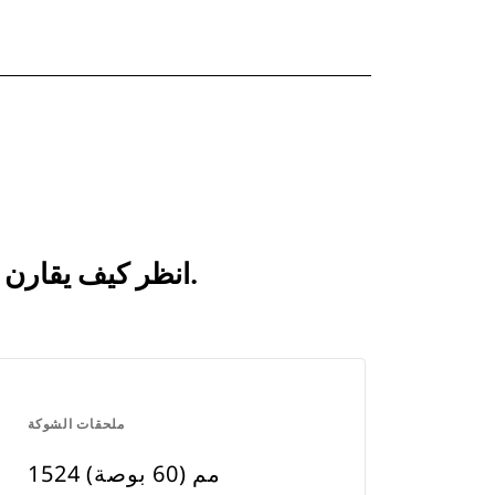
انظر كيف يقارن 1370 مم (54 بوصة) بالمنتجات التي تتم مقارنتها بشكل متكرر.
ملحقات الشوكة
1524 مم (60 بوصة)