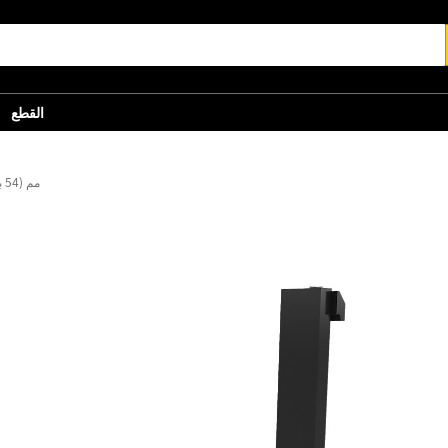
القطع
1370 مم (54 بوصة)