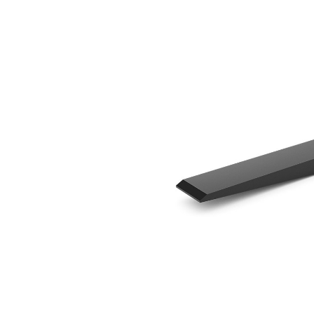
1370 مم (54 بوصة)
مزايا
تغيير الموديل