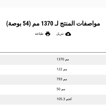
مواصفات المنتج لـ 1370 مم (54 بوصة)
print
cloud_download
تنزيل
طباعة
1370 مم
122 مم
793 مم
50 مم
105.3 كجم