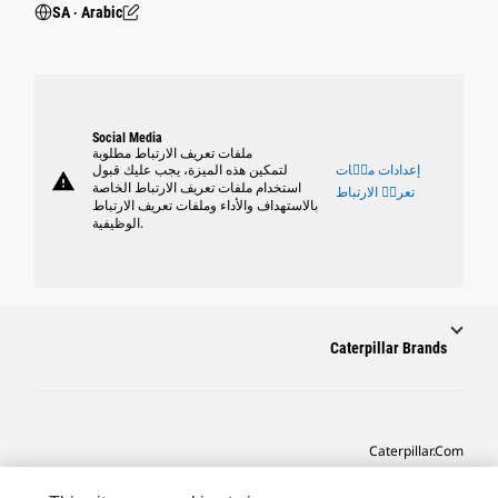
SA ‧ Arabic
Social Media
ملفات تعريف الارتباط مطلوبة
إعدادات ملٝات
لتمكين هذه الميزة، يجب عليك قبول
warning
استخدام ملفات تعريف الارتباط الخاصة
تعريٝ الارتباط
بالاستهداف والأداء وملفات تعريف الارتباط
الوظيفية.
Caterpillar Brands
Caterpillar.com
CAT التواصل من أجل خدمة المعدات ودعم