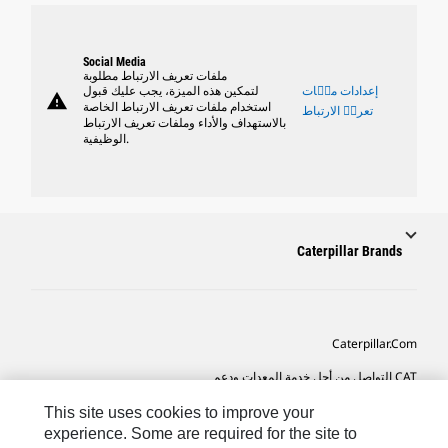
Social Media
ملفات تعريف الارتباط مطلوبة
إعدادات ملٝات
لتمكين هذه الميزة، يجب عليك قبول
warning
استخدام ملفات تعريف الارتباط الخاصة
تعريٝ الارتباط
بالاستهداف والأداء وملفات تعريف الارتباط
الوظيفية.
Caterpillar Brands
Caterpillar.com
CAT التواصل من أجل خدمة المعدات ودعم
تفضيلات التسويق الخاصة بي
This site uses cookies to improve your
experience. Some are required for the site to
خريطة الموقع