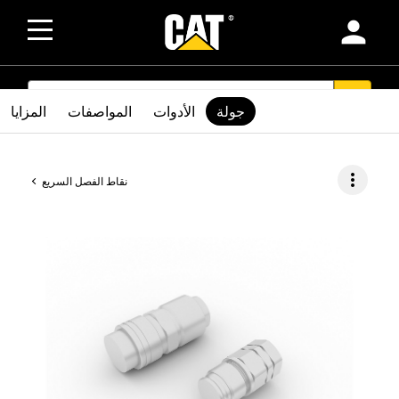
person
SEARCH
search
جولة
الأدوات
المواصفات
المزايا
more_vert
نقاط الفصل السريع