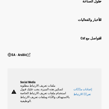
حلول الصناعة
الأخبار والفعاليات
التواصل مع Cat
SA ‧ Arabic
Social Media
ملفات تعريف الارتباط مطلوبة
إعدادات ملٝات
لتمكين هذه الميزة، يجب عليك قبول
warning
استخدام ملفات تعريف الارتباط الخاصة
تعريٝ الارتباط
بالاستهداف والأداء وملفات تعريف الارتباط
الوظيفية.