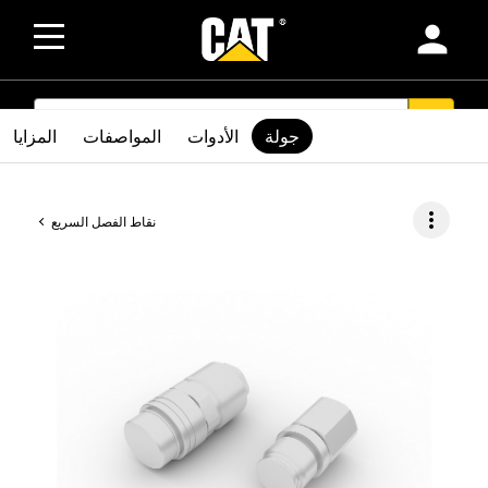
person
SEARCH
search
جولة
الأدوات
المواصفات
المزايا
more_vert
نقاط الفصل السريع