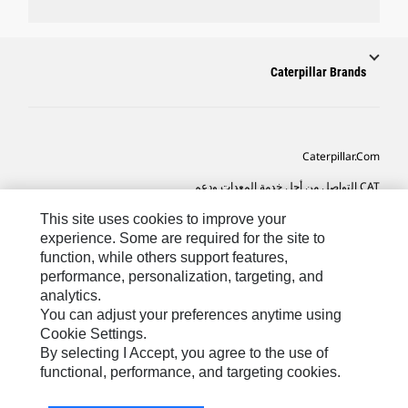
Caterpillar Brands
Caterpillar.com
CAT التواصل من أجل خدمة المعدات ودعم
تفضيلات التسويق الخاصة بي
This site uses cookies to improve your
experience. Some are required for the site to
خريطة الموقع
function, while others support features,
performance, personalization, targeting, and
Cookie Settings
analytics.
قانوني
You can adjust your preferences anytime using
Cookie Settings.
الخصوصية
By selecting I Accept, you agree to the use of
functional, performance, and targeting cookies.