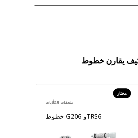
مختار
ملحقات الكلّابات
خطوط G206 وTRS6