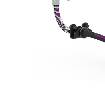
خطوط G206 وTRS6
مزايا
تغيير الموديل