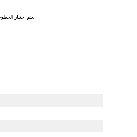
يتم اختبار الخطوط الهيدروليكية كمنظومة، بما يفوق معايير الصناعة لضمان تحقيق أقوى اتصال ممكن وأكثره موثوقية.