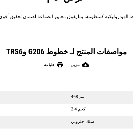
مواصفات المنتج لـ خطوط G206 وTRS6
print
cloud_download
تنزيل
طباعة
468 مم
2.4 كجم
سلك حلزوني