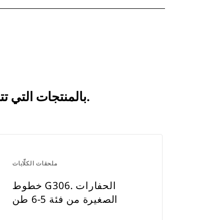
انظر كيف يقارن خطوط G206 وTRS6 بالمنتجات التي تتم مقارنتها بشكل متكرر.
ملحقات الكلّابات
خطوط G306. الحفارات
الصغيرة من فئة 5-6 طن