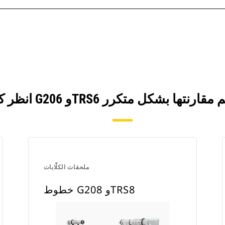
ملحقات الكلّابات
خطوط G208 وTRS8