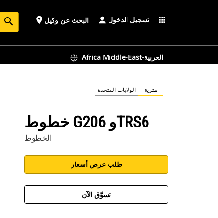
تسجيل الدخول
place
apps
البحث عن وكيل
search
Africa Middle-East-العربية
مترية
الولايات المتحدة
خطوط G206 وTRS6
الخطوط
طلب عرض أسعار
تسوَّق الآن