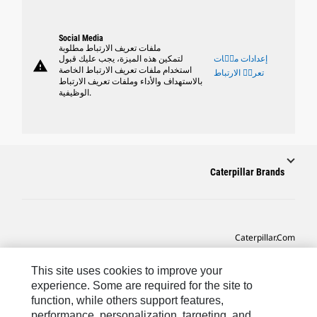
Social Media
ملفات تعريف الارتباط مطلوبة
إعدادات ملٝات
لتمكين هذه الميزة، يجب عليك قبول
warning
استخدام ملفات تعريف الارتباط الخاصة
تعريٝ الارتباط
بالاستهداف والأداء وملفات تعريف الارتباط
الوظيفية.
Caterpillar Brands
Caterpillar.com
CAT التواصل من أجل خدمة المعدات ودعم
This site uses cookies to improve your
تفضيلات التسويق الخاصة بي
experience. Some are required for the site to
function, while others support features,
خريطة الموقع
performance, personalization, targeting, and