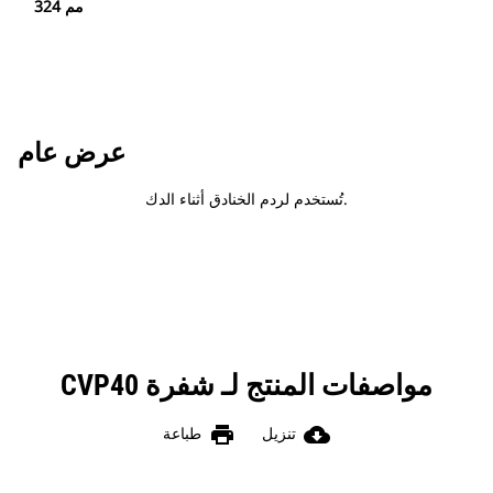
324 مم
عرض عام
تُستخدم لردم الخنادق أثناء الدك.
مواصفات المنتج لـ شفرة CVP40
print
cloud_download
تنزيل
طباعة