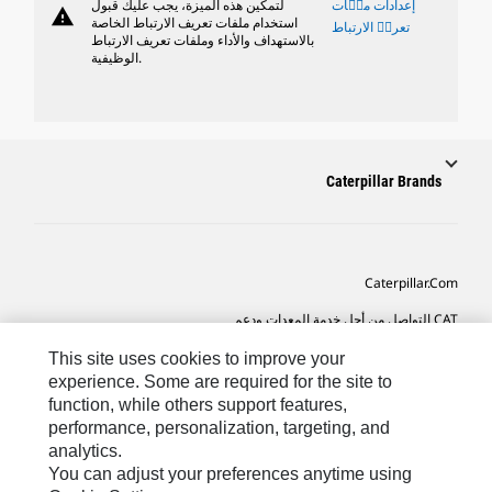
إعدادات ملٝات
لتمكين هذه الميزة، يجب عليك قبول
warning
استخدام ملفات تعريف الارتباط الخاصة
تعريٝ الارتباط
بالاستهداف والأداء وملفات تعريف الارتباط
الوظيفية.
Caterpillar Brands
Caterpillar.com
CAT التواصل من أجل خدمة المعدات ودعم
تفضيلات التسويق الخاصة بي
This site uses cookies to improve your
experience. Some are required for the site to
خريطة الموقع
function, while others support features,
performance, personalization, targeting, and
Cookie Settings
analytics.
قانوني
You can adjust your preferences anytime using