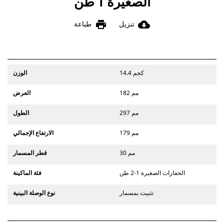
الصغيرة 1 طن
print
cloud_download
تنزيل
طباعة
14.4 كجم
الوزن
182 مم
العرض
297 مم
الطول
179 مم
الارتفاع الإجمالي
30 مم
قطر المسمار
الحفارات الصغيرة 1-2 طن
فئة الماكينة
تثبيت بمسمار
نوع الوصلة البينية