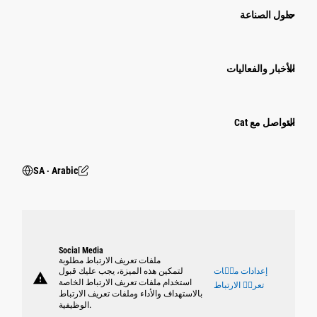
حلول الصناعة
الأخبار والفعاليات
التواصل مع Cat
SA ‧ Arabic
Social Media
ملفات تعريف الارتباط مطلوبة
إعدادات ملٝات
لتمكين هذه الميزة، يجب عليك قبول
warning
استخدام ملفات تعريف الارتباط الخاصة
تعريٝ الارتباط
بالاستهداف والأداء وملفات تعريف الارتباط
الوظيفية.