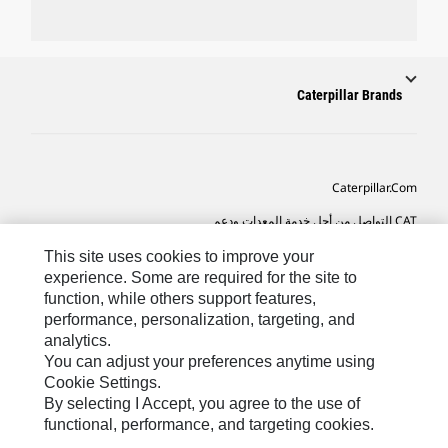
Caterpillar Brands
Caterpillar.com
CAT التواصل من أجل خدمة المعدات ودعم
تفضيلات التسويق الخاصة بي
This site uses cookies to improve your
experience. Some are required for the site to
خريطة الموقع
function, while others support features,
performance, personalization, targeting, and
Cookie Settings
analytics.
قانوني
You can adjust your preferences anytime using
Cookie Settings.
الخصوصية
By selecting I Accept, you agree to the use of
functional, performance, and targeting cookies.