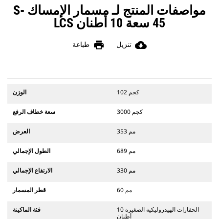
مواصفات المنتج لـ مسمار الإمساك S-
45 سعة 10 أطنان LCS
print
cloud_download
تنزيل
طباعة
102 كجم
الوزن
3000 كجم
سعة خطاف الرفع
353 مم
العرض
689 مم
الطول الإجمالي
330 مم
الارتفاع الإجمالي
60 مم
قطر المسمار
الحفارات الهيدروليكية الصغيرة 10
فئة الماكينة
أطنان