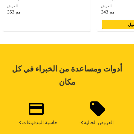
العرض
العرض
343 مم
353 مم
يل
أدوات ومساعدة من الخبراء في كل
مكان
العروض الحالية
حاسبة المدفوعات