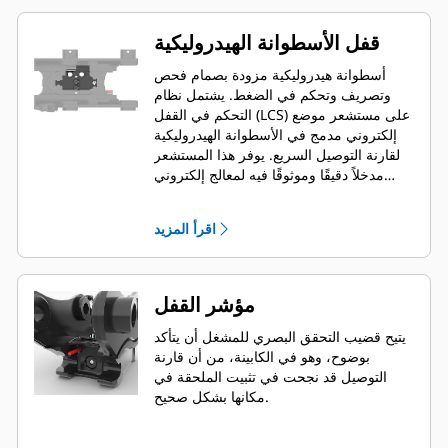
قفل الأسطوانة الهيدروليكية
أسطوانة هيدروليكية مزودة بصمام فحص
وتصريف وتحكم في الضغط. يشتمل نظام
التحكم في القفل (LCS) على مستشعر موضع
إلكتروني مدمج في الأسطوانة الهيدروليكية
لقارنة التوصيل السريع. يوفر هذا المستشعر
مدخلاً دقيقًا وموثوقًا فيه لمعالج إلكتروني
مثبت داخل قارنة التوصيل السريع. يوفر هذا
المعالج الدقيق اتصالاً رقميًا بوحدة التحكم
اقرأ المزيد
الإلكتروني (ECM) لماكينة الحفار الهيدروليكي
الصغير من الجيل التالي عن طريق ضفيرة
كهربائية.
مؤشر القفل
يتيح قضيب التحقق البصري للمشغل أن يتأكد
بوضوح، وهو في الكابينة، من أن قارنة
التوصيل قد نجحت في تثبيت الملحقة في
مكانها بشكل صحيح.