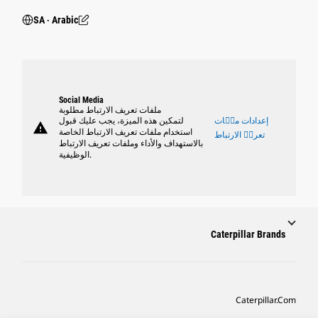
SA ‧ Arabic
Social Media
ملفات تعريف الارتباط مطلوبة
إعدادات ملٝات
لتمكين هذه الميزة، يجب عليك قبول
warning
استخدام ملفات تعريف الارتباط الخاصة
تعريٝ الارتباط
بالاستهداف والأداء وملفات تعريف الارتباط
الوظيفية.
Caterpillar Brands
Caterpillar.com