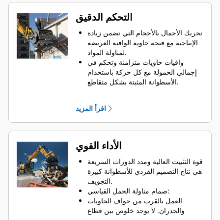
التحكم الدقيق
تحريك الأحمال بالأحجام التي تضمن زيادة
الإنتاجية مع فتحة حاوية الواقية العريضة
لمناولة المواد.
واقيات حاويات متزامنة وتحكم في
إجمالي الحمولة مع كل حركة باستخدام
الأسطوانة المثبتة بشكل متقاطع.
الإبقاء على المسكة على الأحمال الكبيرة
أو القدرة على تصنيف المواد الصغيرة
اقرأ المزيد
وفرزها ووضعها باستخدام مصدات منع
القبض الزائد لتلامس الفكوك من الحافة
للحافة لمنع حدوث زيادة في القبض.
إبعاد الاتساخات والمواد الناعمة الأخرى
الأداء القوي
عن الهيكل وحاويات الواقية المثقوبة، وهو
ما يتيح للمشغل أيضًا رؤية جيدة للحمل.
قوة التثبيت العالية ومدد الدورات السريعة
يتم تصنيف المواد بسرعة، مما يجعل من
هي نتاج التصميم الفردي للأسطوانة كبيرة
الأسهل تصنيفها في الموقع وتوفير رسوم
التجويف.
النقل.
صمام مناولة الحمل القياسي:
تتم حركة الحاوية الواقية بسلاسة ويتم
العمل بالقرب من حواف الحاويات
التحكم فيها من خلال تخميد الأسطوانات.
والجدران. لا يوجد خلوص بين قطاع
مصد مدمج يثبت الدوار ويمنع الحاويات