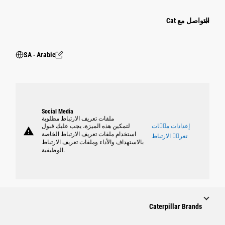
التواصل مع Cat
SA ‧ Arabic
Social Media
ملفات تعريف الارتباط مطلوبة
إعدادات ملٝات
لتمكين هذه الميزة، يجب عليك قبول
warning
استخدام ملفات تعريف الارتباط الخاصة
تعريٝ الارتباط
بالاستهداف والأداء وملفات تعريف الارتباط
الوظيفية.
Caterpillar Brands