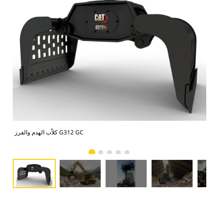
بيرة
كلاّب الهدم والفرز G312 GC