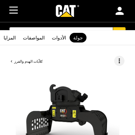
person
SEARCH
search
جولة
الأدوات
المواصفات
المزايا
more_vert
كلاّبات الهدم والفرز