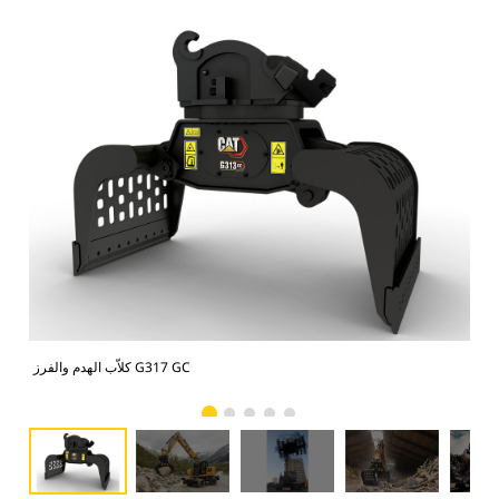
بيرة
كلاّب الهدم والفرز G317 GC