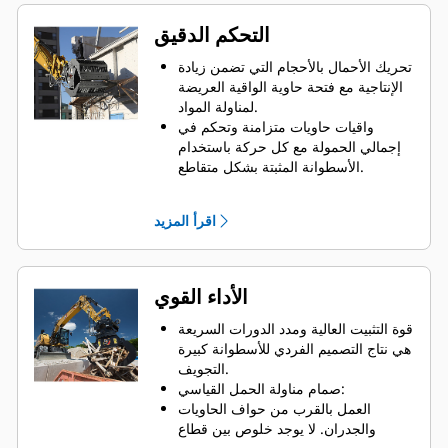
التحكم الدقيق
تحريك الأحمال بالأحجام التي تضمن زيادة
الإنتاجية مع فتحة حاوية الواقية العريضة
لمناولة المواد.
واقيات حاويات متزامنة وتحكم في
إجمالي الحمولة مع كل حركة باستخدام
الأسطوانة المثبتة بشكل متقاطع.
الإبقاء على المسكة على الأحمال الكبيرة
أو القدرة على تصنيف المواد الصغيرة
اقرأ المزيد
وفرزها ووضعها باستخدام مصدات منع
القبض الزائد لتلامس الفكوك من الحافة
للحافة لمنع حدوث زيادة في القبض.
إبعاد الاتساخات والمواد الناعمة الأخرى
الأداء القوي
عن الهيكل وحاويات الواقية المثقوبة، وهو
ما يتيح للمشغل أيضًا رؤية جيدة للحمل.
قوة التثبيت العالية ومدد الدورات السريعة
يتم تصنيف المواد بسرعة، مما يجعل من
هي نتاج التصميم الفردي للأسطوانة كبيرة
الأسهل تصنيفها في الموقع وتوفير رسوم
التجويف.
النقل.
صمام مناولة الحمل القياسي:
تتم حركة الحاوية الواقية بسلاسة ويتم
العمل بالقرب من حواف الحاويات
التحكم فيها من خلال تخميد الأسطوانات.
والجدران. لا يوجد خلوص بين قطاع
مصد مدمج يثبت الدوار ويمنع الحاويات