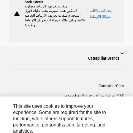
Social Media
ملفات تعريف الارتباط مطلوبة
إعدادات ملٝات
لتمكين هذه الميزة، يجب عليك قبول
warning
استخدام ملفات تعريف الارتباط الخاصة
تعريٝ الارتباط
بالاستهداف والأداء وملفات تعريف الارتباط
الوظيفية.
Caterpillar Brands
Caterpillar.com
CAT التواصل من أجل خدمة المعدات ودعم
تفضيلات التسويق الخاصة بي
This site uses cookies to improve your
experience. Some are required for the site to
خريطة الموقع
function, while others support features,
performance, personalization, targeting, and
Cookie Settings
analytics.