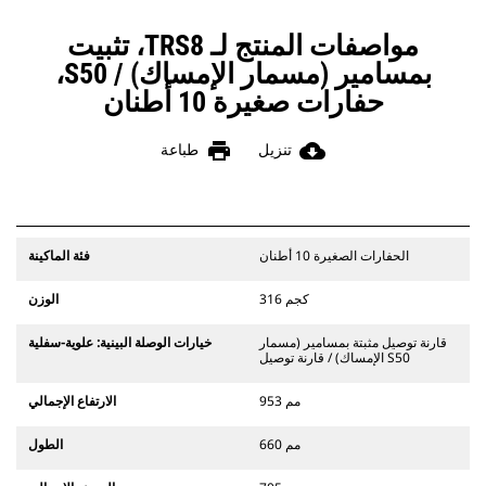
مواصفات المنتج لـ TRS8، تثبيت
بمسامير (مسمار الإمساك) / S50،
حفارات صغيرة 10 أطنان
print
cloud_download
تنزيل
طباعة
الحفارات الصغيرة 10 أطنان
فئة الماكينة
316 كجم
الوزن
قارنة توصيل مثبتة بمسامير (مسمار
خيارات الوصلة البينية: علوية-سفلية
الإمساك) / قارنة توصيل S50
953 مم
الارتفاع الإجمالي
660 مم
الطول