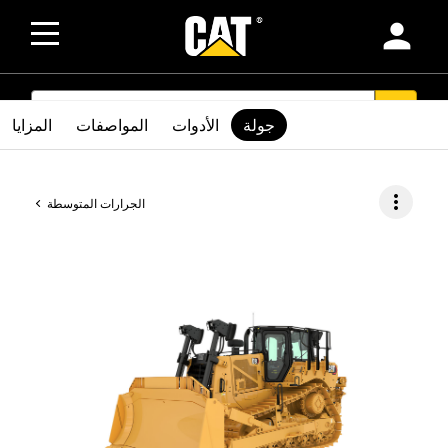
person
SEARCH
search
جولة
الأدوات
المواصفات
المزايا
more_vert
الجرارات المتوسطة