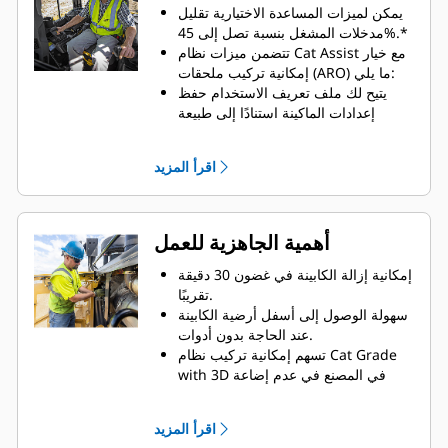
وتوازنًا أفضل، بالإضافة إلى قوة اختراق
يمكن لميزات المساعدة الاختيارية تقليل
أكبر.
مدخلات المشغل بنسبة تصل إلى 45%.*
يعد الهيكل السفلي الطويل قياسيًا، مع
تتضمن ميزات نظام Cat Assist مع خيار
وجود المزيد من الجنزير في الجزء
إمكانية تركيب ملحقات (ARO) ما يلي:
الخلفي من الماكينة لتحقيق أداء تجريف
يتيح لك ملف تعريف الاستخدام حفظ
فائق.
إعدادات الماكينة استنادًا إلى طبيعة
يمكنك تخصيص مواصفات البلدوزر من
الاستخدام أو تفضيلات المشغل. استخدم
المصنع لتتمكن من التغلب على تحديات
أيًا من ملفات التعريف الافتراضية التي
اقرأ المزيد
التجريف والتكسير، وغيرها من الصعوبات.
حددها مشغلونا الخبراء أو يمكنك تخصيص
ملفات تعريف لوظائف متنوعة أو لعدد
من المشغلين.
يتيح لك معرف المشغل حفظ إعدادات
أهمية الجاهزية للعمل
شاشة اللمس المخصصة، وإعدادات
الماكينة، وتتبع إنتاجية كل مشغل،
إمكانية إزالة الكابينة في غضون 30 دقيقة
وسلامته وفرص تدريبه على حدة عبر
تقريبًا.
نظام Product Link.
سهولة الوصول إلى أسفل أرضية الكابينة
أمان الماكينة – يساعد كود المرور في منع
عند الحاجة بدون أدوات.
السرقة ومنع التشغيل غير المصرح به من
تسهم إمكانية تركيب نظام Cat Grade
خلال مطالبة المشغل بإدخال معرف لبدء
with 3D في المصنع في عدم إضاعة
تشغيل الماكينة.
الوقت في ورشة العمل لاحقًا.
يمكنك تقليل وقت تعطل العمل باستخدام
اقرأ المزيد
ميزة استكشاف الأعطال وإصلاحها عن