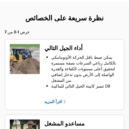
نظرة سريعة على الخصائص
عرض 1-3 من 7
أداء الجيل التالي
يمكن ضبط ناقل الحركة الأوتوماتيكي
بالكامل رباعي السرعات بصفة مستمرة
لتحقيق أعلى مستويات الكفاءة والقدرة
الواصلة إلى الأرض بدون تدخل إضافي
من المشغل.
تتميز كابينة الجيل التالي للماكينة D8
بعناصر تحكم وواجهة تحكم مشتركة بين
كل الماكينات من D5 إلى D8، ما يجعل
اقرأ المزيد
المشغلين أكثر كفاءة في استخدام
الجرافات المتعددة.
صُممت الشفرات بحجم مناسب للماكينة
لمساعدتك في إنجاز المهام بأشواط أقل.
مساعدو المشغل
توفر العجلة المسننة المرتفعة ركوبة