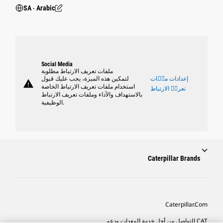
SA ‧ Arabic
Social Media
ملفات تعريف الارتباط مطلوبة
إعدادات ملٝات
لتمكين هذه الميزة، يجب عليك قبول
warning
استخدام ملفات تعريف الارتباط الخاصة
تعريٝ الارتباط
بالاستهداف والأداء وملفات تعريف الارتباط
الوظيفية.
Caterpillar Brands
Caterpillar.com
CAT التواصل من أجل خدمة المعدات ودعم