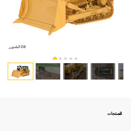
البلدوزر D8
المنتجات