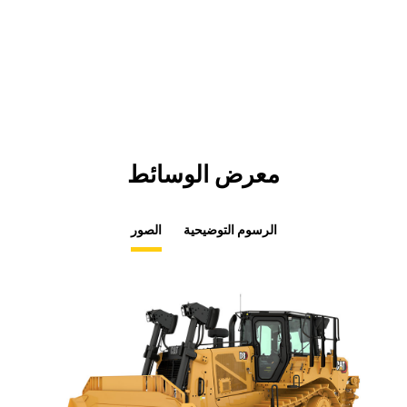
in
Tab
a
New
Tab
معرض الوسائط
الرسوم التوضيحية
الصور