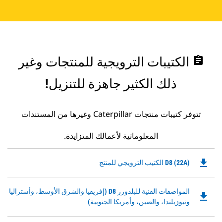
assignment
الكتيبات الترويجية للمنتجات وغير
ذلك الكثير جاهزة للتنزيل!
تتوفر كتيبات منتجات Caterpillar وغيرها من المستندات
المعلوماتية لأعمالك المتزايدة.
file_download
Downloadable
D8 (22A) الكتيب الترويجي للمنتج
PDF
Opens
Downloadable
المواصفات الفنية للبلدوزر D8 (إفريقيا والشرق الأوسط، وأستراليا
in
file_download
PDF
ونيوزيلندا، والصين، وأمريكا الجنوبية)
a
Opens
New