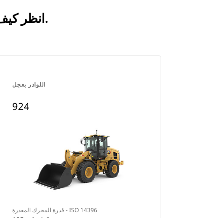
انظر كيف يقارن 914 بالمنتجات التي تتم مقارنتها بشكل متكرر.
اللوادر بعجل
924
قدرة المحرك المقدرة - ISO 14396