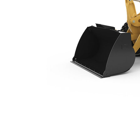
914
مزايا
تغيير الموديل