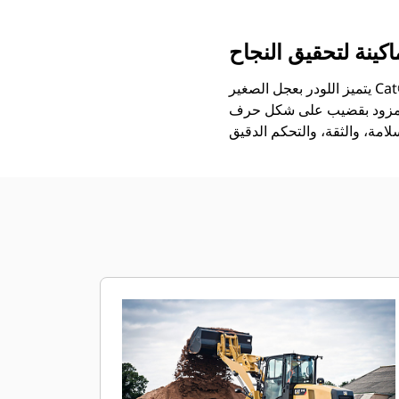
اكينة لتحقيق النجاح
يتميز اللودر بعجل الصغير Cat® 914 بوصلة مُحسَّنة ذات قضيب على شكل حرف Z تجمع بين كفاءة الحفر التي يتميز بها اللودر
حرف Z وإمكانيات حامل الأدوات لضمان تحقيق مستويات فائقة من الأداء وتعدد الاستخدامات.