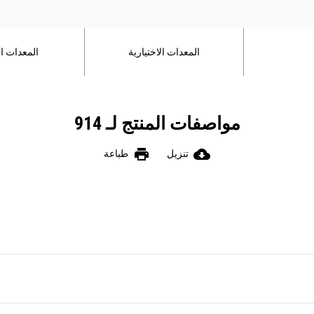
المعدات الاختيارية
المعدات ال
مواصفات المنتج لـ 914
print
cloud_download
تنزيل
طباعة