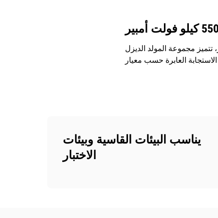
وثوق بها تتراوح ما بين 550 كيلوفولت أمبير عند 50 هرتز، تتميز مجموعة المولد الديزل DE550E3 بأنها مصممة
يناسب البيئات القاسية وبيئات
الاختبار