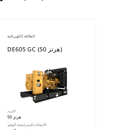
الطاقة الكهربائية
DE605 GC (50 هرتز)
التردد
50 هرتز
الانبعاثات/إستراتيجية الوقود