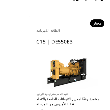
مختار
الطاقة الكهربائية
C15 | DE550E3
الانبعاثات/إستراتيجية الوقود
معتمدة وفقًا لمعايير الانبعاثات الخاصة بالاتحاد
الأوروبي من المرحلة III A