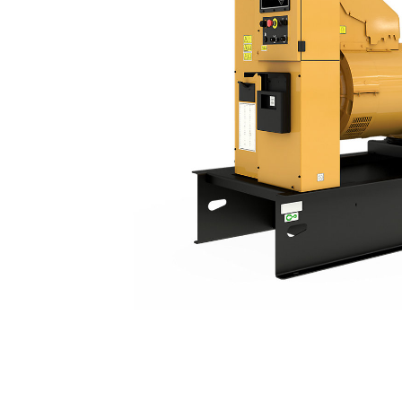
C15 | DE550E3
مزايا
تغيير الموديل