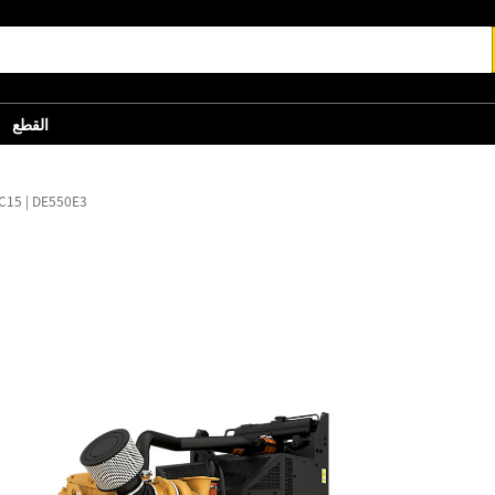
القطع
C15 | DE550E3