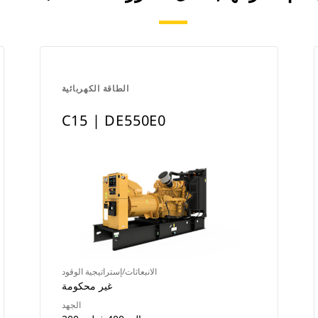
الطاقة الكهربائية
C15 | DE550E0
الانبعاثات/إستراتيجية الوقود
غير محكومة
الجهد