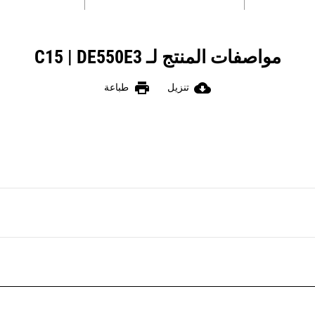
مواصفات المنتج لـ C15 | DE550E3
print
cloud_download
تنزيل
طباعة