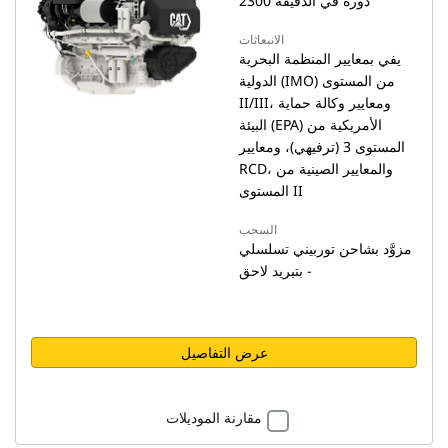
2300 دورة في الدقيقة
الانبعاثات
يفي بمعايير المنظمة البحرية
الدولية (IMO) من المستوى
II/III، ومعايير وكالة حماية
البيئة (EPA) الأمريكية من
المستوى 3 (ترفيهي)، ومعايير
RCD، والمعايير الصينية من
المستوى II
السحب
مزوَّد بشاحن توربيني تسلسلي
- بتبريد لاحق
عرض التفاصيل
مقارنة الموديلات