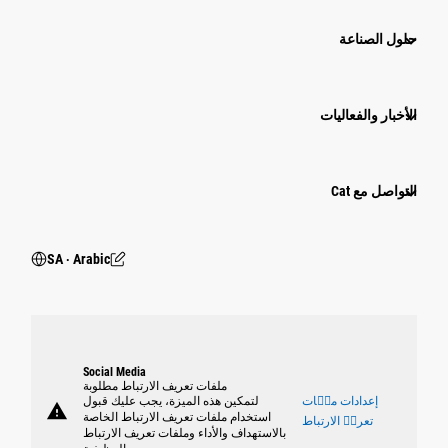
حلول الصناعة
الأخبار والفعاليات
التواصل مع Cat
SA ‧ Arabic
Social Media
ملفات تعريف الارتباط مطلوبة
إعدادات ملٝات
لتمكين هذه الميزة، يجب عليك قبول
warning
استخدام ملفات تعريف الارتباط الخاصة
تعريٝ الارتباط
بالاستهداف والأداء وملفات تعريف الارتباط