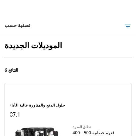
تصفية حسب
filter_list
الموديلات الجديدة
6 النتائج
حلول الدفع والمناورة عالية الأداء
C7.1
نطاق القدرة
400 - 500 قدرة حصانية