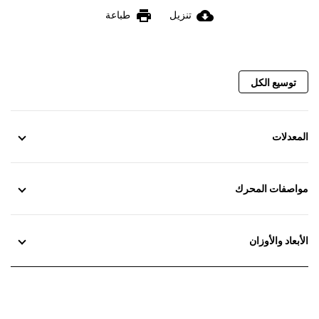
print
cloud_download
تنزيل
طباعة
توسيع الكل
المعدلات
مواصفات المحرك
الأبعاد والأوزان