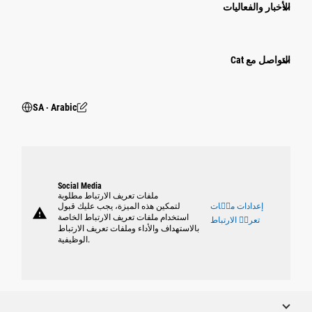
الأخبار والفعاليات
التواصل مع Cat
SA ‧ Arabic
Social Media
ملفات تعريف الارتباط مطلوبة
إعدادات ملٝات
لتمكين هذه الميزة، يجب عليك قبول
warning
استخدام ملفات تعريف الارتباط الخاصة
تعريٝ الارتباط
بالاستهداف والأداء وملفات تعريف الارتباط
الوظيفية.