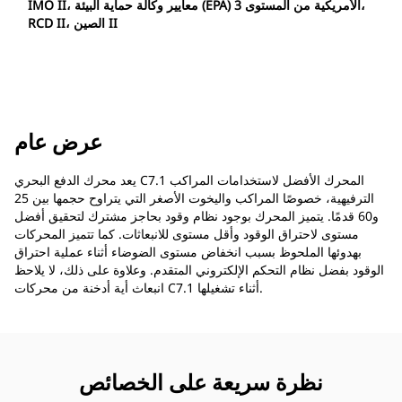
IMO II، معايير وكالة حماية البيئة (EPA) الأمريكية من المستوى 3،
RCD II، الصين II
عرض عام
يعد محرك الدفع البحري C7.1 المحرك الأفضل لاستخدامات المراكب
الترفيهية، خصوصًا المراكب واليخوت الأصغر التي يتراوح حجمها بين 25
و60 قدمًا. يتميز المحرك بوجود نظام وقود بحاجز مشترك لتحقيق أفضل
مستوى لاحتراق الوقود وأقل مستوى للانبعاثات. كما تتميز المحركات
بهدوئها الملحوظ بسبب انخفاض مستوى الضوضاء أثناء عملية احتراق
الوقود بفضل نظام التحكم الإلكتروني المتقدم. وعلاوة على ذلك، لا يلاحظ
انبعاث أية أدخنة من محركات C7.1 أثناء تشغيلها.
نظرة سريعة على الخصائص