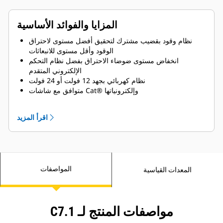
المزايا والفوائد الأساسية
نظام وقود بقضيب مشترك لتحقيق أفضل مستوى لاحتراق
الوقود وأقل مستوى للانبعاثات
انخفاض مستوى ضوضاء الاحتراق بفضل نظام التحكم
الإلكتروني المتقدم
نظام كهربائي بجهد 12 فولت أو 24 فولت
متوافق مع شاشات Cat® وإلكترونياتها
يحسّن نظام تهوية علبة المرافق المغلق مستوى نظافة غرفة
المحرك
اقرأ المزيد
مضخة مياه للدثار تدار بترس ومضخة لمياه البحر لتحقيق أعلى
مستوى للموثوقية
وحدة إدارة صمامات لا تحتاج إلى الخدمة مع أدوات ضبط هدب
الصمام الهيدروليكي
نظام وقود ذاتي التحضير يضمن سلاسة بدء التشغيل في كل
المواصفات
مرة
المعدات القياسية
مواصفات المنتج لـ C7.1