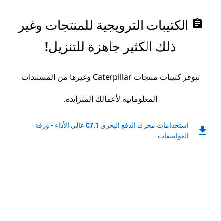
assignment
الكتيبات الترويجية للمنتجات وغير
ذلك الكثير جاهزة للتنزيل!
تتوفر كتيبات منتجات Caterpillar وغيرها من المستندات
المعلوماتية لأعمالك المتزايدة.
Downloadable
استخدامات محرك الدفع البحري C7.1 عالي الأداء - ورقة
file_download
PDF
المواصفات
Opens
in
a
New
Tab