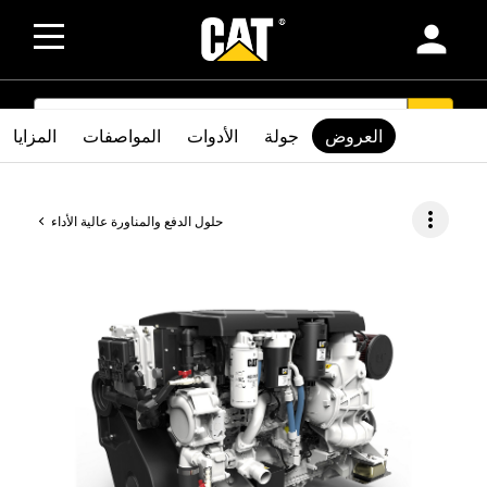
person
SEARCH
search
العروض
جولة
الأدوات
المواصفات
المزايا
more_vert
حلول الدفع والمناورة عالية الأداء