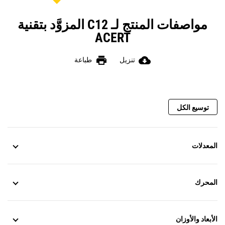
مواصفات المنتج لـ C12 المزوَّد بتقنية
ACERT
print
cloud_download
تنزيل
طباعة
توسيع الكل
المعدلات
المحرك
الأبعاد والأوزان