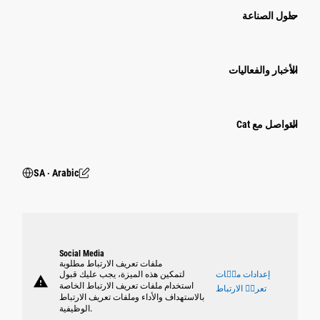
حلول الصناعة
الأخبار والفعاليات
التواصل مع Cat
SA ‧ Arabic
Social Media
ملفات تعريف الارتباط مطلوبة
إعدادات ملٝات
لتمكين هذه الميزة، يجب عليك قبول
warning
استخدام ملفات تعريف الارتباط الخاصة
تعريٝ الارتباط
بالاستهداف والأداء وملفات تعريف الارتباط
الوظيفية.