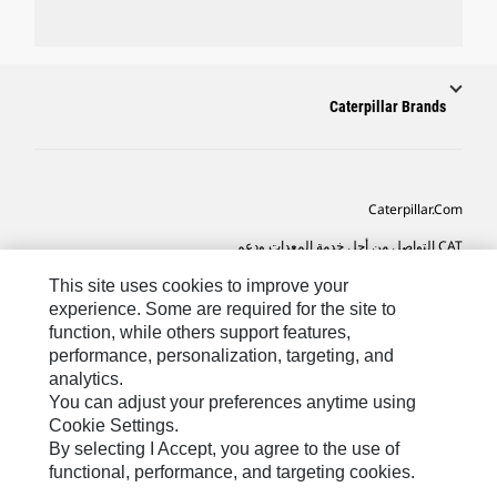
Caterpillar Brands
Caterpillar.com
CAT التواصل من أجل خدمة المعدات ودعم
تفضيلات التسويق الخاصة بي
This site uses cookies to improve your
experience. Some are required for the site to
خريطة الموقع
function, while others support features,
performance, personalization, targeting, and
Cookie Settings
analytics.
قانوني
You can adjust your preferences anytime using
Cookie Settings.
الخصوصية
By selecting I Accept, you agree to the use of
functional, performance, and targeting cookies.