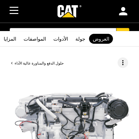
person
SEARCH
search
العروض
جولة
الأدوات
المواصفات
المزايا
more_vert
حلول الدفع والمناورة عالية الأداء