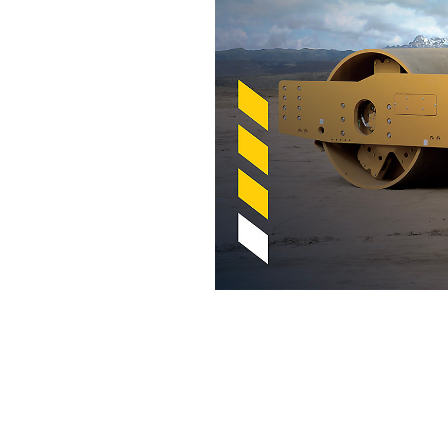
تقنية Cat Compaction مع قيمة مقياس الضغط (CMV)
مزايا
تغيير الموديل