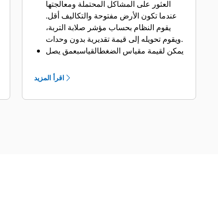
العثور على المشاكل المحتملة ومعالجتها
عندما تكون الأرض مفتوحة والتكاليف أقل.
يقوم النظام بحساب مؤشر صلابة التربة،
ويقوم تحويله إلى قيمة تقديرية بدون وحدات.
يمكن لقيمة مقياس الضغطالقياسبعمق يصل
إلى1 متر إلى 1.2 متر (39 إلى 48 بوصة)
اعتمادًا على نوع التربة والرطوبة وعوامل
اقرأ المزيد
أخرى ويمكن أن يشير إلى وجود أشياء
مدفونة (صخور، جذوع أشجار، كرات طينية)
يمكن أن تؤثر على جودة القاعدة.
كما أن قيمة مقياس الضغطتبين الحاجة إلى
مزيد من الرطوبة للمساعدة على الضغط.
والتصميم القائم على مقياس التسارع
موصى به للمواد ذات القاعدة الحبيبية حيث
يحدث اهتزاز أقلأو تغير في المساحة التي لا
تنكسر فيها.
وعند استخدامه على التربة من النوع
المتماسك، فإن قراءات مقياس
التسارعتقدم اختلافات أكبر بسبب مرونة