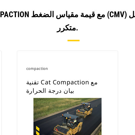
التربة، وبالتالي لا ينصح باستخدام النظام
للتربة من النوع المتماسك.
متكرر.
compaction
تقنية Cat Compaction مع
بيان درجة الحرارة