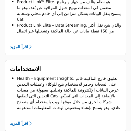
Product Link™ Elite، هو نظام يتألف من جهاز وبرنامج
مضمن في المعدات ويتيح حلول المراقبة عن بُعد، وهو ما
يسمح بنقل البيانات بشكل متزامن إلى أي خادم محلي وسحابة
Cat.
Product Link Elite – Data Streaming، والذي يتيح نقل أكثر
من 150 نقطة بيانات عن حالة الماكينة وتشغيلها عبر اتصال
إيثرنت، وبهذا يُرسل البيانات آنيًا بتنسيق مفتوح يمكن الوصول
إليه.
اقرأ المزيد
VIMS Forwarder، هو تطبيق برمجي للموقع المحلي يُتيح نقل
البيانات من خادم الوكيل المحلي أو خادم المنجم إلى سحابة
Cat، ما يوفر عمليات معالجة ودمج سهلة وآمنة لملفات VIMS
من الماكينات لتمكين تطبيقات مراقبة الحالة.
الاستخدامات
VIMS Converter، هو تطبيق قائم على الخادم يسمح بالتحويل
الفعّال لملفات بيانات VIMS من تنسيق ثنائي إلى تنسيق CSV
Health – Equipment Insights، تطبيق خارج الماكينة قائم
قابل للقراءة غير مملوك لأحد لتتمكن من استخدامه في أي
على السحابة وجاهز للاستخدام يتيح للوكلاء وعمليات التعدين
نظام من اختيارك. ويتم أيضًا نقل الملفات تلقائيًا إلى سحابة
عرض البيانات الإلكترونية للماكينة وتحليلها بسهولة من معدات
Cat.
التعدين التي تُصنّعها Cat، بالإضافة إلى المعدات التي تُصنّعها
نظام VIMS Telemetry، والذي يتيح الوصول التسلسلي
شركات أخرى من خلال موقع الويب باستخدام أي متصفح
لأطراف خارجية إلى 92 معلمة وحدث تشغيل لمعدات Cat
عادي. وهو يسمح بإنشاء وتخصيص لوحات المعلومات المدعومة
كحد أقصى.
بأكثر من 40 عنصر واجهة مستخدم وإنشاء تقارير بريد
إلكتروني تلقائية.
اقرأ المزيد
Health – Office، أداة مكتبية للعرض الرسومي للبيانات
وإعداد التقارير، تتيح إرسال إشعارات بالأحداث آنيًا، واستقصاء