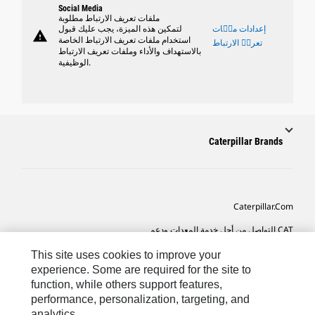
Social Media
ملفات تعريف الارتباط مطلوبة
إعدادات ملٝات
لتمكين هذه الميزة، يجب عليك قبول
warning
استخدام ملفات تعريف الارتباط الخاصة
تعريٝ الارتباط
بالاستهداف والأداء وملفات تعريف الارتباط
الوظيفية.
Caterpillar Brands
Caterpillar.com
CAT التواصل من أجل خدمة المعدات ودعم
تفضيلات التسويق الخاصة بي
This site uses cookies to improve your
experience. Some are required for the site to
خريطة الموقع
function, while others support features,
performance, personalization, targeting, and
Cookie Settings
analytics.