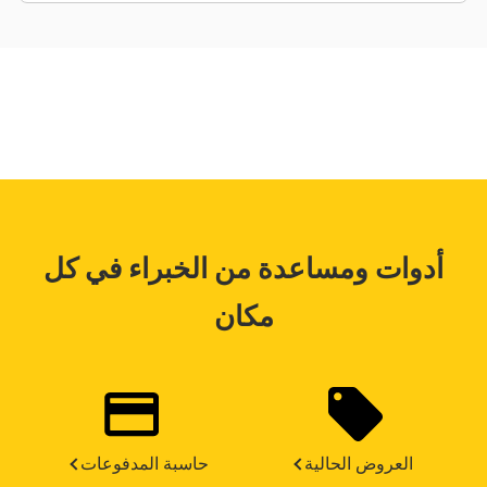
القنوات وإعداد التقارير من أجل الرؤية الفورية لظروف
الماكينة غير الطبيعية.
Technician Toolbox، هو تطبيق برمجي محمول يتيح لفنيي
الخدمة توصيل الكمبيوتر المحمول فعليًا بمنفذ الخدمة في
الماكينة لتنزيل بيانات حالة المعدات، واستكشاف أعطال
الماكينة وإصلاحها، وتحميل ملفات التكوين إلى مَعلَمات نظام
الحمولة الصافية ونظام VIMS المتوافقة، وتمكين معايرة
أنظمة الحمولة الصافية في الموقع.
أدوات ومساعدة من الخبراء في كل
مكان
العروض الحالية
حاسبة المدفوعات