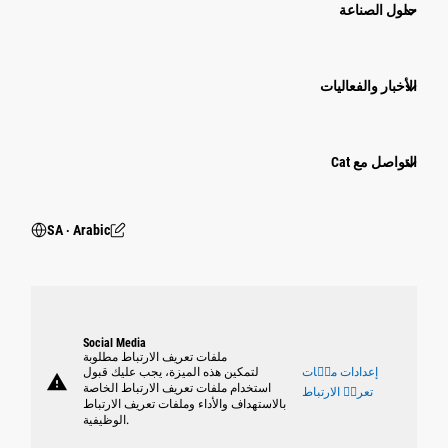
حلول الصناعة
الأخبار والفعاليات
التواصل مع Cat
SA ‧ Arabic
Social Media
ملفات تعريف الارتباط مطلوبة
إعدادات ملٝات
لتمكين هذه الميزة، يجب عليك قبول
warning
استخدام ملفات تعريف الارتباط الخاصة
تعريٝ الارتباط
بالاستهداف والأداء وملفات تعريف الارتباط
الوظيفية.