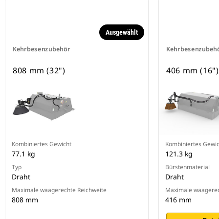
Ausgewählt
Kehrbesenzubehör
Kehrbesenzubeh
808 mm (32")
406 mm (16")
Kombiniertes Gewicht
Kombiniertes Gewic
77.1 kg
121.3 kg
Typ
Bürstenmaterial
Draht
Draht
Maximale waagerechte Reichweite
Maximale waagerec
808 mm
416 mm