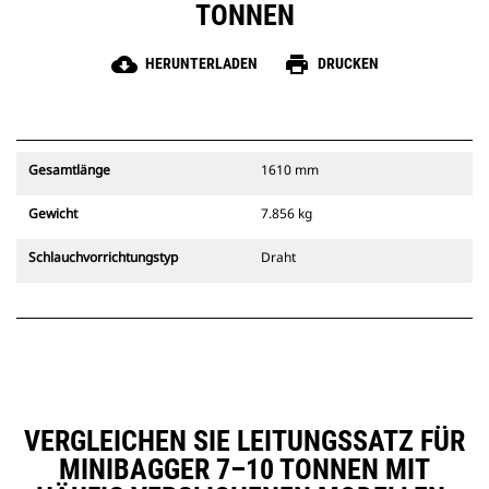
TONNEN
cloud_download
print
HERUNTERLADEN
DRUCKEN
Gesamtlänge
1610 mm
Gewicht
7.856 kg
Schlauchvorrichtungstyp
Draht
VERGLEICHEN SIE LEITUNGSSATZ FÜR
MINIBAGGER 7–10 TONNEN MIT