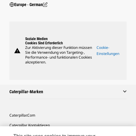
Europe ‧ German
Soziale Medien
Cookies Sind Erforderlich
Zur Aktivierung dieser Funktion müssen
Cookie-
warning
Sie die Verwendung von Targeting-,
Einstellungen
Performance- und funktionalen Cookies
akzeptieren.
Caterpillar-Marken
Caterpillar.com
Caterpillar Kontaktieren
Meine Marketing-Präferenzen