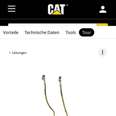
person
SEARCH
search
Vorteile
Technische Daten
Tools
Tour
more_vert
Leitungen