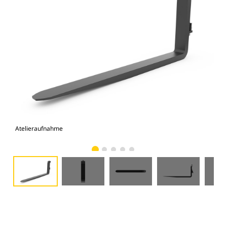
Atelieraufnahme
Vor