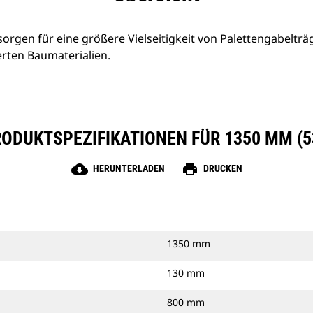
sorgen für eine größere Vielseitigkeit von Palettengabelträ
ierten Baumaterialien.
ODUKTSPEZIFIKATIONEN FÜR 1350 MM (5
cloud_download
print
HERUNTERLADEN
DRUCKEN
1350 mm
130 mm
800 mm