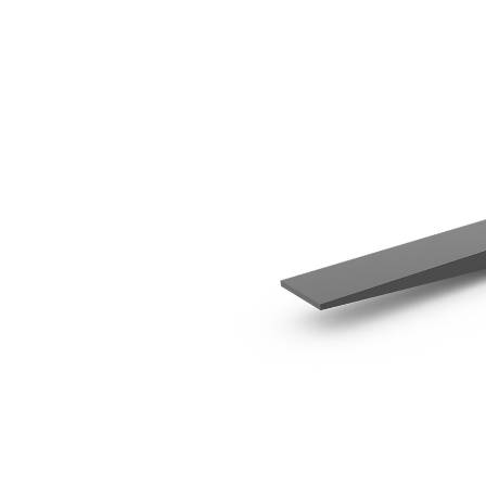
1350 Mm (53″)
Vort
Modell wechseln