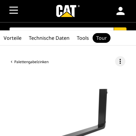
person
SEARCH
search
Vorteile
Technische Daten
Tools
Tour
more_vert
Palettengabelzinken