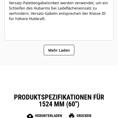
Versatz-Palettengabelzinken werden verwendet, um ein
Schleifen des Hubarms bei Ladeflächeneinsatz zu
verhindern. Versatz-Gabeln entsprechen der Klasse III
für höhere Hubkraft.
Mehr Laden
PRODUKTSPEZIFIKATIONEN FÜR
1524 MM (60″)
cloud_download
print
HERUNTERLADEN
DRUCKEN