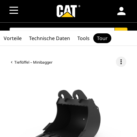
person
SEARCH
search
Vorteile
Technische Daten
Tools
Tour
more_vert
Tieflöffel – Minibagger