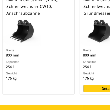
Schnellwechsler CW10,
Schnellwechs
Anschraubzähne
Grundmesse
Breite
Breite
800 mm
800 mm
Kapazität
Kapazität
254 l
254 l
Gewicht
Gewicht
176 kg
176 kg
Deta