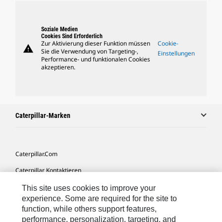
Soziale Medien
Cookies Sind Erforderlich
Zur Aktivierung dieser Funktion müssen
Cookie-
warning
Sie die Verwendung von Targeting-,
Einstellungen
Performance- und funktionalen Cookies
akzeptieren.
Caterpillar-Marken
Caterpillar.com
Caterpillar Kontaktieren
Meine Marketing-Präferenzen
This site uses cookies to improve your
experience. Some are required for the site to
Seitenübersicht
function, while others support features,
performance, personalization, targeting, and
Cookie Settings