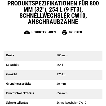
PRODUKTSPEZIFIKATIONEN FÜR 800
MM (32"), 254 L (9 FT3),
SCHNELLWECHSLER CW10,
ANSCHRAUBZÄHNE
cloud_download
print
HERUNTERLADEN
DRUCKEN
Breite
800 mm
Kapazität
254 l
Gewicht
176 kg
Grundmesserdicke
20 mm
Durchschwenkradius
854 mm
Schnittstellentyp
Schnellwechsler CW10