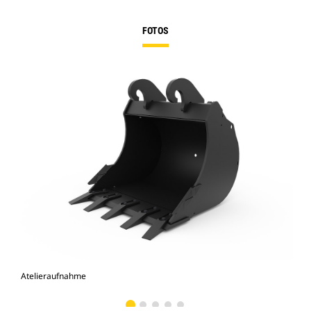
FOTOS
Atelieraufnahme
Vor