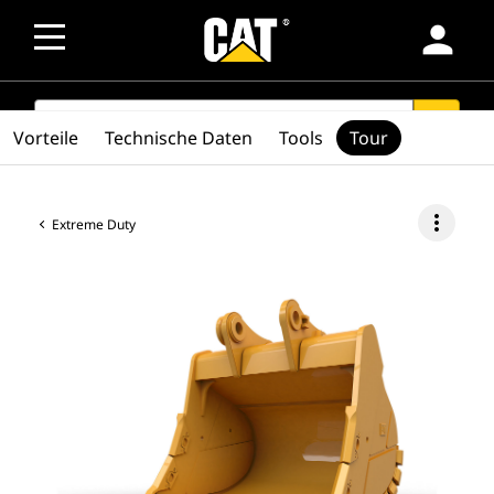
person
SEARCH
search
Vorteile
Technische Daten
Tools
Tour
more_vert
Extreme Duty