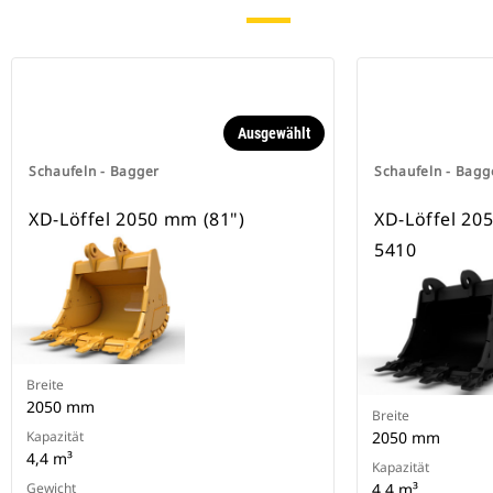
Sicherung der Anbaugeräte.
Spezielle CW-Schnellwechsler sind
für alle Ketten- und Mobilbagger
erhältlich.
Ausgewählt
Schaufeln - Bagger
Schaufeln - Bagg
XD-Löffel 2050 mm (81")
XD-Löffel 205
5410
Breite
2050 mm
Breite
Kapazität
2050 mm
4,4 m³
Kapazität
Gewicht
4.4 m³