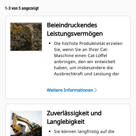
1-3 von 5 angezeigt
Beieindruckendes
Leistungsvermögen
Die höchste Produktivität erzielen
Sie, wenn Sie an Ihrer Cat-
Maschine einen Cat-Löffel
anbringen, den wir entwickelt
haben, um insbesondere die
Ausbrechkraft und Leistung der
Maschine zu optimieren.
Das Doppelradius-Schalenprofil
Weitere Informationen
verbessert den Materialfluss in
den Löffel. Die zusätzliche
Rückenfreiheit verhindert ein
Schleifen der Unterseite des
Zuverlässigkeit und
Löffels, wodurch Wartungskosten
Langlebigkeit
gesenkt werden.
Der Kraftstoffverbrauch ist beim
Sie können langfristig auf die
Graben am höchsten. Cat-Löffel