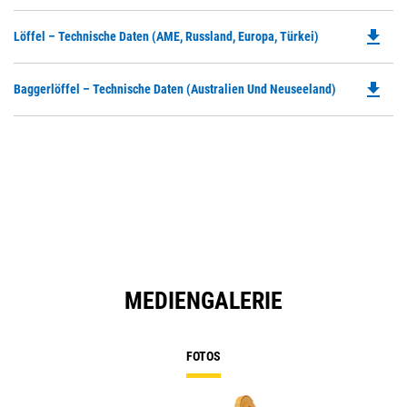
P
O
file_download
Do
Löffel – Technische Daten (AME, Russland, Europa, Türkei)
in
P
a
O
N
file_download
Do
Baggerlöffel – Technische Daten (Australien Und Neuseeland)
in
Ta
P
a
O
N
in
Ta
a
N
Ta
MEDIENGALERIE
FOTOS