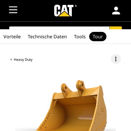
person
SEARCH
search
Vorteile
Technische Daten
Tools
Tour
more_vert
Heavy Duty