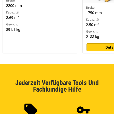
Breite
2200 mm
Breite
Kapazität
1750 mm
2,69 m³
Kapazität
Gewicht
2.50 m³
891,1 kg
Gewicht
2188 kg
Deta
Jederzeit Verfügbare Tools Und
Fachkundige Hilfe