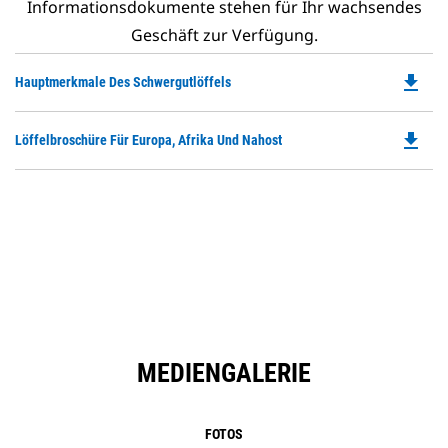
Informationsdokumente stehen für Ihr wachsendes
Geschäft zur Verfügung.
file_download
Do
Hauptmerkmale Des Schwergutlöffels
P
O
file_download
Do
Löffelbroschüre Für Europa, Afrika Und Nahost
in
P
a
O
N
in
Ta
a
N
Ta
MEDIENGALERIE
FOTOS