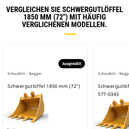
Schnellwechslersystem kompatibel
VERGLEICHEN SIE SCHWERGUTLÖFFEL
sind, verwenden feste
Schnellwechsleraufnahmen.
1850 MM (72") MIT HÄUFIG
Spezielle CW-Schnellwechsler
VERGLICHENEN MODELLEN.
besitzen eine Keilverriegelung zur
Sicherung der Anbaugeräte.
Spezielle CW-Schnellwechsler sind
für alle Ketten- und Mobilbagger
erhältlich.
Ausgewählt
Schaufeln - Bagger
Schaufeln - Bagg
Schwergutlöffel 1850 mm (72")
Schwergutlöf
577-0343