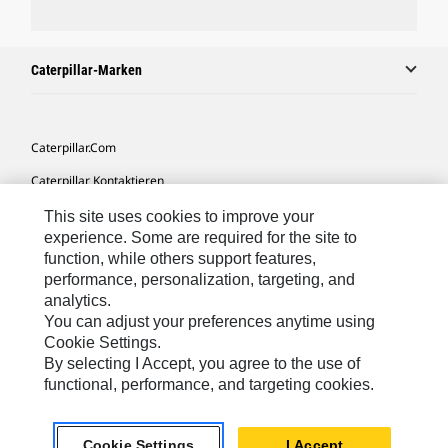
Caterpillar-Marken
Caterpillar.com
Caterpillar Kontaktieren
Meine Marketing-Präferenzen
This site uses cookies to improve your
experience. Some are required for the site to
Seitenübersicht
function, while others support features,
performance, personalization, targeting, and
Cookie Settings
analytics.
Rechtliche Hinweise
You can adjust your preferences anytime using
Cookie Settings.
Datenschutz
By selecting I Accept, you agree to the use of
functional, performance, and targeting cookies.
Europe-German
© 2026 Caterpillar. Alle Rechte vorbehalten.
Cookie Settings
I Accept