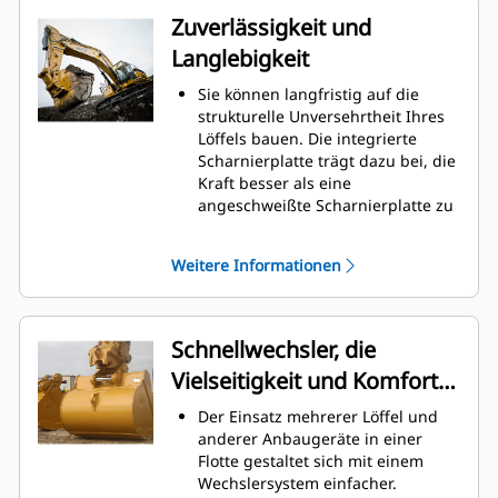
Schleifen der Unterseite des
Zuverlässigkeit und
Löffels, wodurch Wartungskosten
Langlebigkeit
gesenkt werden.
Der Kraftstoffverbrauch ist beim
Sie können langfristig auf die
Graben am höchsten. Cat-Löffel
strukturelle Unversehrtheit Ihres
sind so ausgelegt, dass sie schnell
Löffels bauen. Die integrierte
durch das Material schneiden,
Scharnierplatte trägt dazu bei, die
wodurch die Betriebseffizienz der
Kraft besser als eine
Maschine insgesamt verbessert
angeschweißte Scharnierplatte zu
wird.
verteilen.
Es kann mehr Material in kürzerer
Cat-Löffel sind aus hochfestem,
Zeit geladen werden. Bei jeder
Weitere Informationen
abriebbeständigem Stahl
Last halten die Schaufelform und
gefertigt, der vor allem für
die Seitenschneiden das meiste
Komponenten mit übermäßigem
Material im Löffel.
Verschleiß gedacht ist.
Schnellwechsler, die
Schützen Sie die wichtigsten
Vielseitigkeit und Komfort
Bereiche des von hohem
Verschleiß betroffenen Löffels mit
bieten
Der Einsatz mehrerer Löffel und
Cat
-Schneidwerkzeugen.
®
anderer Anbaugeräte in einer
Seitenschneidenschutz und
Flotte gestaltet sich mit einem
Seitenmesser tragen zur
Wechslersystem einfacher.
Erhaltung der Teile des Löffels bei,