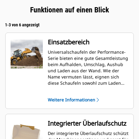
Funktionen auf einen Blick
1-3 von 6 angezeigt
Einsatzbereich
Universalschaufeln der Performance-
Serie bieten eine gute Gesamtleistung
beim Aufhalden, Umschlag, Aushub
und Laden aus der Wand. Wie der
Name vermuten lässt, eignen sich
diese Schaufeln sowohl zum Laden
von der Halde als auch zum Laden aus
der Wand. Sie sind auf normale
Weitere Informationen
Ausbrechkräfte und
Abriebbedingungen ausgelegt. Ideal
für das Rückwärtsabziehen und
Planieren. Der Füllfaktor für Schaufeln
Integrierter Überlaufschutz
der Performance-Serie kann bis zu
115 % des angegebenen
Der integrierte Überlaufschutz schützt
Fassungsvermögen betragen.