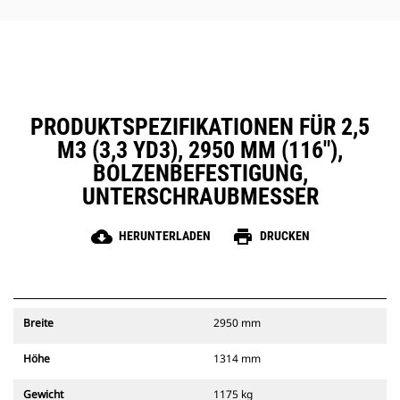
PRODUKTSPEZIFIKATIONEN FÜR 2,5
M3 (3,3 YD3), 2950 MM (116"),
BOLZENBEFESTIGUNG,
UNTERSCHRAUBMESSER
cloud_download
print
HERUNTERLADEN
DRUCKEN
Breite
2950 mm
Höhe
1314 mm
Gewicht
1175 kg