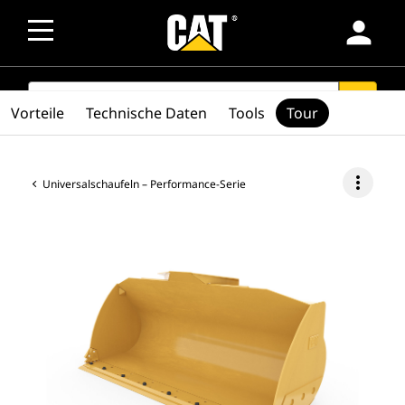
person
SEARCH
search
Vorteile
Technische Daten
Tools
Tour
more_vert
Universalschaufeln – Performance-Serie