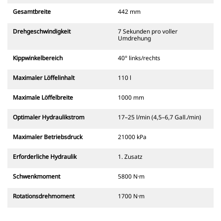
Gesamtbreite
442 mm
Drehgeschwindigkeit
7 Sekunden pro voller
Umdrehung
Kippwinkelbereich
40° links/rechts
Maximaler Löffelinhalt
110 l
Maximale Löffelbreite
1000 mm
Optimaler Hydraulikstrom
17–25 l/min (4,5–6,7 Gall./min)
Maximaler Betriebsdruck
21000 kPa
Erforderliche Hydraulik
1. Zusatz
Schwenkmoment
5800 N·m
Rotationsdrehmoment
1700 N·m