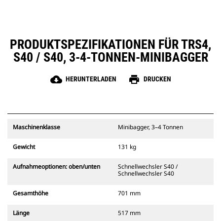
PRODUKTSPEZIFIKATIONEN FÜR TRS4,
S40 / S40, 3-4-TONNEN-MINIBAGGER
cloud_download
print
HERUNTERLADEN
DRUCKEN
Maschinenklasse
Minibagger, 3–4 Tonnen
Gewicht
131 kg
Aufnahmeoptionen: oben/unten
Schnellwechsler S40 /
Schnellwechsler S40
Gesamthöhe
701 mm
Länge
517 mm