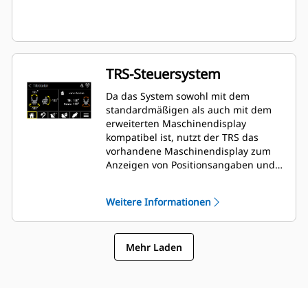
TRS-Steuersystem
Da das System sowohl mit dem
standardmäßigen als auch mit dem
erweiterten Maschinendisplay
kompatibel ist, nutzt der TRS das
vorhandene Maschinendisplay zum
Anzeigen von Positionsangaben und
Anpassen von Einstellungen. Dadurch
entfällt die Notwendigkeit zusätzlicher
Weitere Informationen
Displays, die in der Fahrerkabine
Ihres Baggers unnötigen Platz
beanspruchen würden.
Mehr Laden