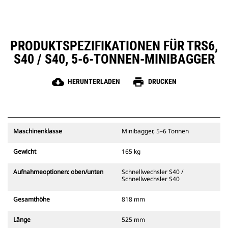
PRODUKTSPEZIFIKATIONEN FÜR TRS6,
S40 / S40, 5-6-TONNEN-MINIBAGGER
cloud_download
print
HERUNTERLADEN
DRUCKEN
Maschinenklasse
Minibagger, 5–6 Tonnen
Gewicht
165 kg
Aufnahmeoptionen: oben/unten
Schnellwechsler S40 /
Schnellwechsler S40
Gesamthöhe
818 mm
Länge
525 mm