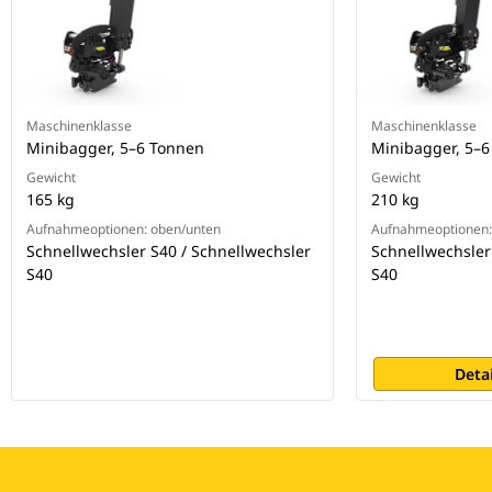
Maschinenklasse
Maschinenklasse
Minibagger, 5–6 Tonnen
Minibagger, 5–
Gewicht
Gewicht
165 kg
210 kg
Aufnahmeoptionen: oben/unten
Aufnahmeoptionen:
Schnellwechsler S40 / Schnellwechsler
Schnellwechsler
S40
S40
Deta