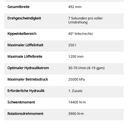
Gesamtbreite
492 mm
Drehgeschwindigkeit
7 Sekunden pro voller
Umdrehung
Kippwinkelbereich
40° links/rechts
Maximaler Löffelinhalt
250 l
Maximale Löffelbreite
1200 mm
Optimaler Hydraulikstrom
30-70 l/min (8-19 gpm)
Maximaler Betriebsdruck
25000 kPa
Erforderliche Hydraulik
1. Zusatz
Schwenkmoment
14400 N·m
Rotationsdrehmoment
3900 N·m