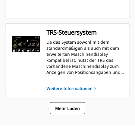
TRS-Steuersystem
Da das System sowohl mit dem
standardmäßigen als auch mit dem
erweiterten Maschinendisplay
kompatibel ist, nutzt der TRS das
vorhandene Maschinendisplay zum
Anzeigen von Positionsangaben und
Anpassen von Einstellungen. Dadurch
entfällt die Notwendigkeit zusätzlicher
Weitere Informationen
Displays, die in der Fahrerkabine
Ihres Baggers unnötigen Platz
beanspruchen würden.
Mehr Laden