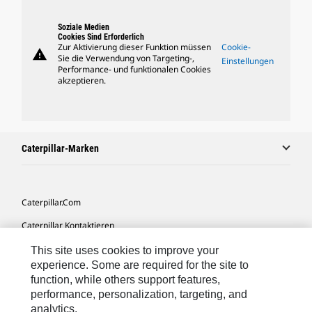
Soziale Medien
Cookies Sind Erforderlich
Zur Aktivierung dieser Funktion müssen
Cookie-
warning
Sie die Verwendung von Targeting-,
Einstellungen
Performance- und funktionalen Cookies
akzeptieren.
Caterpillar-Marken
Caterpillar.com
Caterpillar Kontaktieren
Meine Marketing-Präferenzen
This site uses cookies to improve your
experience. Some are required for the site to
Seitenübersicht
function, while others support features,
performance, personalization, targeting, and
Cookie Settings
analytics.