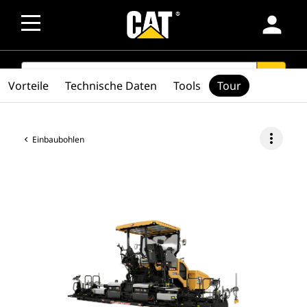
person
SEARCH
search
Vorteile
Technische Daten
Tools
Tour
more_vert
Einbaubohlen