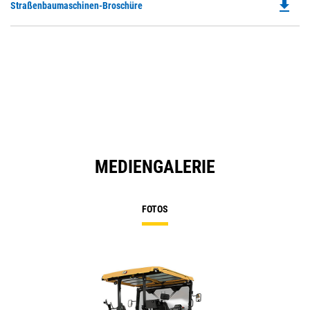
file_download
Do
Straßenbaumaschinen-Broschüre
P
O
in
a
N
Ta
MEDIENGALERIE
FOTOS