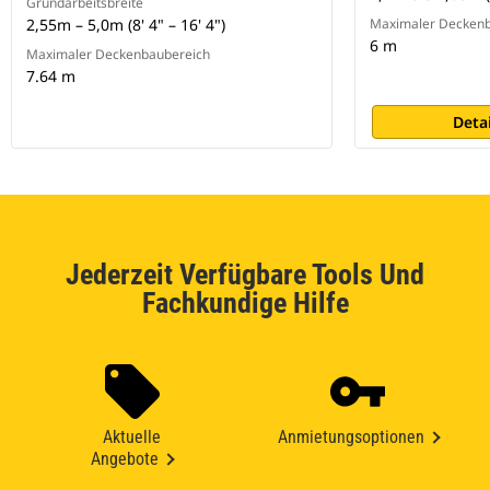
Grundarbeitsbreite
2,55m – 5,0m (8' 4" – 16' 4")
Maximaler Deckenb
6 m
Maximaler Deckenbaubereich
7.64 m
Deta
Jederzeit Verfügbare Tools Und
Fachkundige Hilfe
Aktuelle
Anmietungsoptionen
Angebote