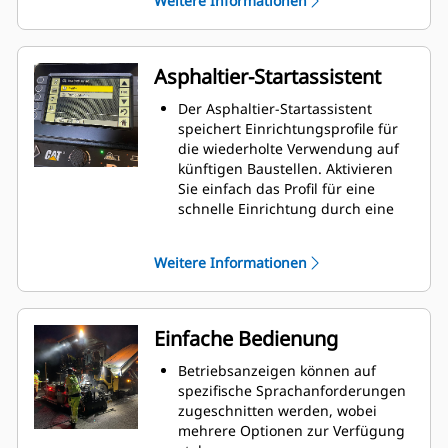
Weitere Informationen
Einbaubreite im Stadtstraßen-
sowie Autobahnbau.
Einfache, anschraubbare
Erweiterungen bieten eine
Asphaltier-Startassistent
maximale Deckenbaubreite von
7,64m (25')
Der Asphaltier-Startassistent
speichert Einrichtungsprofile für
die wiederholte Verwendung auf
künftigen Baustellen. Aktivieren
Sie einfach das Profil für eine
schnelle Einrichtung durch eine
einzelne Person.
Zu den Einstellungspräferenzen
Weitere Informationen
gehören:
Stampfergeschwindigkeit,
Zugpunkthöhe, Bohlentemperatur,
Deckenbaugeschwindigkeit,
Einfache Bedienung
Deckenbaubreite, Deckenbautiefe,
Dachprofil, Extenderhöhe
Betriebsanzeigen können auf
(Leistungsoption),
spezifische Sprachanforderungen
Bohlenunterstützung und
zugeschnitten werden, wobei
Bohlenverriegelung
mehrere Optionen zur Verfügung