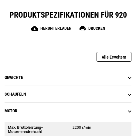
PRODUKTSPEZIFIKATIONEN FÜR 920
cloud_download
print
HERUNTERLADEN
DRUCKEN
Alle Erweitern
GEWICHTE
SCHAUFELN
MOTOR
Max. Bruttoleistung–
2200 r/min
Motornenndrehzahl