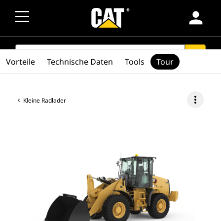
person
SEARCH
search
Vorteile
Technische Daten
Tools
Tour
more_vert
Kleine Radlader