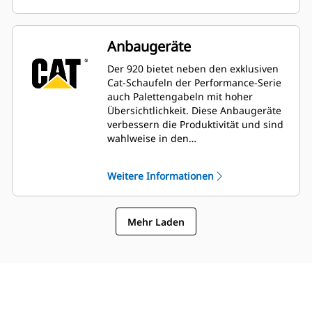
Arbeitsbereich lassen sich Lasten
sicherer handhaben und genau
steuern. Zur Vergrößerung sowohl der
Anbaugeräte
Reichweite als auch der
Ausschütthöhe ist eine Option mit
Der 920 bietet neben den exklusiven
größerer Hubhöhe erhältlich.
Cat-Schaufeln der Performance-Serie
auch Palettengabeln mit hoher
Übersichtlichkeit. Diese Anbaugeräte
verbessern die Produktivität und sind
wahlweise in den
Schnellwechslervarianten Industrie-
Radlader (IT), ISO (weit) oder Fusion™
Weitere Informationen
erhältlich. Ältere Schnellwechsler-
Arbeitsgeräte wie z. B. Kehrbesen,
Greiferschaufeln oder
Mehr Laden
Kombischaufeln sind weiterhin
kompatibel.