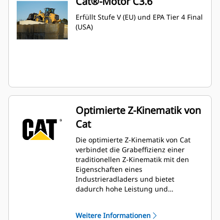
Cat®-Motor C3.6
Erfüllt Stufe V (EU) und EPA Tier 4 Final
(USA)
Optimierte Z-Kinematik von
Cat
Die optimierte Z-Kinematik von Cat
verbindet die Grabeffizienz einer
traditionellen Z-Kinematik mit den
Eigenschaften eines
Industrieradladers und bietet
dadurch hohe Leistung und
Vielseitigkeit. Durch das
Parallelhubvermögen und die hohen
Weitere Informationen
Kippkräfte über den gesamten