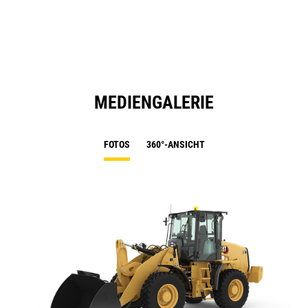
N
Ta
MEDIENGALERIE
FOTOS
360°-ANSICHT