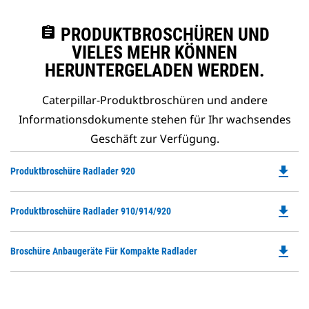
assignment
PRODUKTBROSCHÜREN UND
VIELES MEHR KÖNNEN
HERUNTERGELADEN WERDEN.
Caterpillar-Produktbroschüren und andere
Informationsdokumente stehen für Ihr wachsendes
Geschäft zur Verfügung.
file_download
Do
Produktbroschüre Radlader 920
P
O
file_download
Do
Produktbroschüre Radlader 910/914/920
in
P
a
O
N
file_download
Do
Broschüre Anbaugeräte Für Kompakte Radlader
in
Ta
P
a
O
N
in
Ta
a