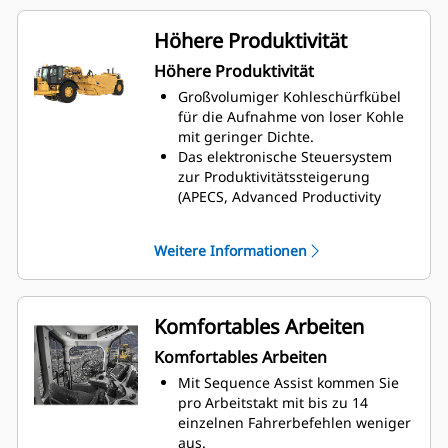
Halden gemanagt werden.
Die Maschine bietet vollständige
Höhere Produktivität
Funktionalität zum Laden,
Höhere Produktivität
Transportieren und Verdichten.
Effizientes Arbeiten bei schlechten
Großvolumiger Kohleschürfkübel
Bodenverhältnissen und beim
für die Aufnahme von loser Kohle
Hochfahren auf rutschige Halden
mit geringer Dichte.
mit loser Kohle dank Allradantrieb.
Das elektronische Steuersystem
Kohlekübel-Schürfzüge sorgen für
zur Produktivitätssteigerung
eine effektive Kohleverdichtung,
(APECS, Advanced Productivity
sodass das Risiko der
Electronic Control System)
Selbstzündung in Kohlehalden
ermöglicht die Kommunikation von
Weitere Informationen
durch den höheren
Motor und Getriebe auf hohem
Verdichtungsgrad verringert wird.
Niveau. Dank dieser
Spezial-Kohlekübel-Schürfzüge
Kommunikation kann die
sind für maximale
Maschine die Leistung und das
Komfortables Arbeiten
Maschinenproduktivität und -
Drehmoment des Motors besser
effizienz optimiert.
Komfortables Arbeiten
nutzen. Das Endergebnis ist, dass
mehr Material bewegt wird.
Mit Sequence Assist kommen Sie
Die Geschwindigkeitsregelung
pro Arbeitstakt mit bis zu 14
ermöglicht die Vorwahl der
einzelnen Fahrerbefehlen weniger
gewünschten
aus.