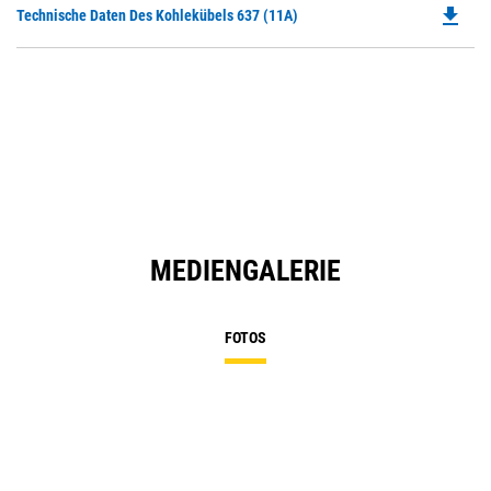
file_download
Do
Technische Daten Des Kohlekübels 637 (11A)
in
P
a
O
N
in
Ta
a
N
Ta
MEDIENGALERIE
FOTOS