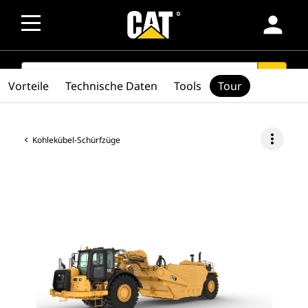
person
SEARCH
search
Vorteile
Technische Daten
Tools
Tour
more_vert
Kohlekübel-Schürfzüge