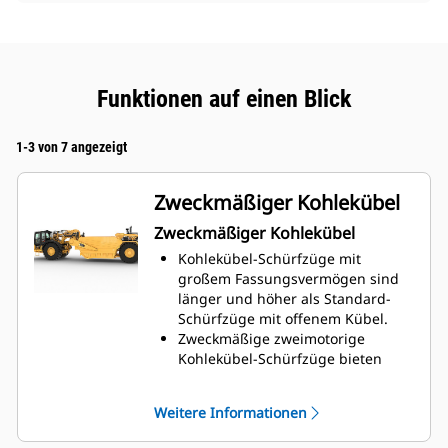
Funktionen auf einen Blick
1-3 von 7 angezeigt
Zweckmäßiger Kohlekübel
Zweckmäßiger Kohlekübel
Kohlekübel-Schürfzüge mit
großem Fassungsvermögen sind
länger und höher als Standard-
Schürfzüge mit offenem Kübel.
Zweckmäßige zweimotorige
Kohlekübel-Schürfzüge bieten
schnellere Zykluszeiten mit
maximalen Nutzlasten.
Weitere Informationen
Durch die höhere
Fahrgeschwindigkeit können