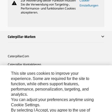
Zur Aktivierung dieser Funktion müssen
Cookie-
warning
Sie die Verwendung von Targeting-,
Einstellungen
Performance- und funktionalen Cookies
akzeptieren.
Caterpillar-Marken
Caterpillar.com
Caterpillar Kontaktieren
Meine Marketing-Präferenzen
This site uses cookies to improve your
experience. Some are required for the site to
Seitenübersicht
function, while others support features,
performance, personalization, targeting, and
Cookie Settings
analytics.
Rechtliche Hinweise
You can adjust your preferences anytime using
Cookie Settings.
Datenschutz
By selecting I Accept, you agree to the use of