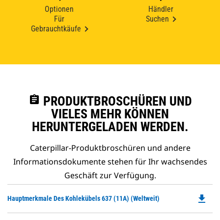
Optionen
Händler
Für
Suchen
Gebrauchtkäufe
assignment
PRODUKTBROSCHÜREN UND
VIELES MEHR KÖNNEN
HERUNTERGELADEN WERDEN.
Caterpillar-Produktbroschüren und andere
Informationsdokumente stehen für Ihr wachsendes
Geschäft zur Verfügung.
file_download
Do
Hauptmerkmale Des Kohlekübels 637 (11A) (weltweit)
P
O