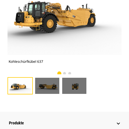
Kohleschürfkübel 637
Koh
Produkte