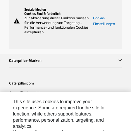
Soziale Medien
Cookies Sind Erforderlich
Zur Aktivierung dieser Funktion müssen
Cookie-
warning
Sie die Verwendung von Targeting-,
Einstellungen
Performance- und funktionalen Cookies
akzeptieren.
Caterpillar-Marken
Caterpillar.com
Caterpillar Kontaktieren
This site uses cookies to improve your
Meine Marketing-Präferenzen
experience. Some are required for the site to
Seitenübersicht
function, while others support features,
performance, personalization, targeting, and
Cookie Settings
analytics.