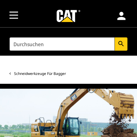
person
SEARCH
search
Schneidwerkzeuge Für Bagger