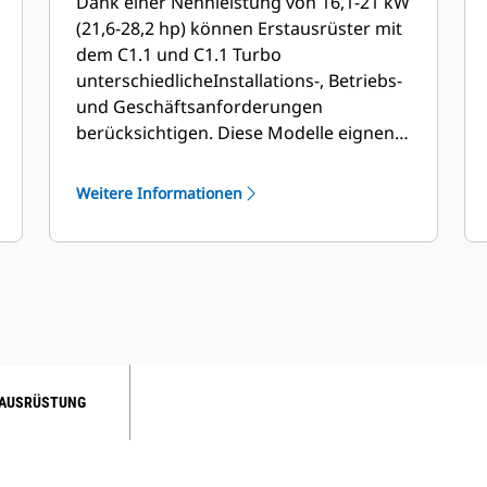
Dank einer Nennleistung von 16,1-21 kW
(21,6-28,2 hp) können Erstausrüster mit
dem C1.1 und C1.1 Turbo
unterschiedliche
Installations-, Betriebs-
und Geschäftsanforderungen
berücksichtigen. Diese Modelle eignen
sich besonders für Maschinen, bei
denen es auf Leistung
aus einem
Weitere Informationen
kleinen Gehäuse ankommt. Und für
Arbeiten, die das gewisse Extra an
Leistung erfordern, gibt es eine Option
mit Turbolader, die
unter fast allen
Bedingungen und in jeder Höhe
Leistung bringt.
AUSRÜSTUNG