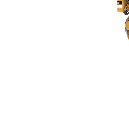
C1.1
Vort
Modell wechseln