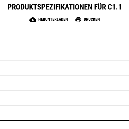
PRODUKTSPEZIFIKATIONEN FÜR C1.1
cloud_download
print
HERUNTERLADEN
DRUCKEN