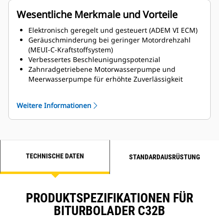
Wesentliche Merkmale und Vorteile
Elektronisch geregelt und gesteuert (ADEM VI ECM)
Geräuschminderung bei geringer Motordrehzahl
(MEUI-C-Kraftstoffsystem)
Verbessertes Beschleunigungspotenzial
Zahnradgetriebene Motorwasserpumpe und
Meerwasserpumpe für erhöhte Zuverlässigkeit
MCS-Zertifizierungen verfügbar
Titanplatten-Wärmetauscher
Weitere Informationen
Seitliche Optionen zur Wartung links und rechts
verfügbar
TECHNISCHE DATEN
STANDARDAUSRÜSTUNG
PRODUKTSPEZIFIKATIONEN FÜR
BITURBOLADER C32B