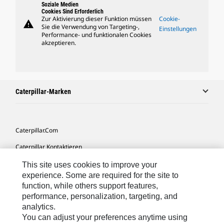
Soziale Medien
Cookies Sind Erforderlich
Zur Aktivierung dieser Funktion müssen
Cookie-
warning
Sie die Verwendung von Targeting-,
Einstellungen
Performance- und funktionalen Cookies
akzeptieren.
Caterpillar-Marken
Caterpillar.com
Caterpillar Kontaktieren
Meine Marketing-Präferenzen
This site uses cookies to improve your
experience. Some are required for the site to
Seitenübersicht
function, while others support features,
performance, personalization, targeting, and
Cookie Settings
analytics.
Rechtliche Hinweise
You can adjust your preferences anytime using