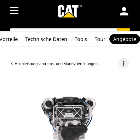
person
SEARCH
search
Vorteile
Technische Daten
Tools
Tour
Angebote
more_vert
Hochleistungsantriebs- und Manövrierlösungen