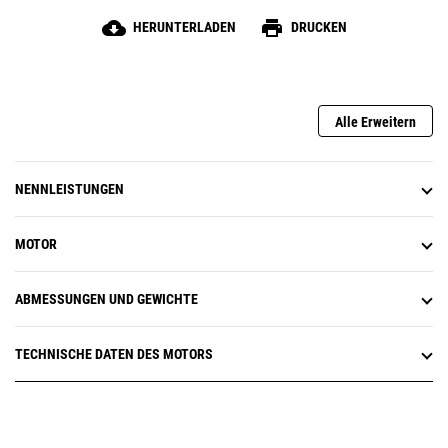
cloud_download
print
HERUNTERLADEN
DRUCKEN
Alle Erweitern
NENNLEISTUNGEN
MOTOR
ABMESSUNGEN UND GEWICHTE
TECHNISCHE DATEN DES MOTORS