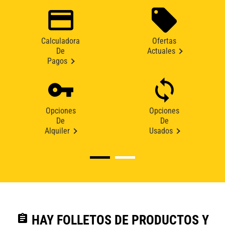
Calculadora
Ofertas
De
Actuales
Pagos
Opciones
Opciones
De
De
Alquiler
Usados
assignment
HAY FOLLETOS DE PRODUCTOS Y