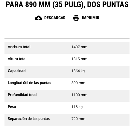
PARA 890 MM (35 PULG), DOS PUNTAS
cloud_download
print
DESCARGAR
IMPRIMIR
Anchura total
1407 mm
Altura total
1315 mm
Capacidad
1364 kg
Longitud útil de las puntas
890 mm
Profundidad total
1100 mm
Peso
118 kg
Separación de las puntas
720 mm