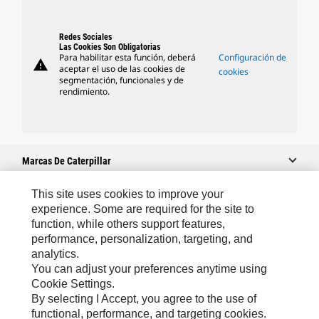
Redes Sociales
Las Cookies Son Obligatorias
Para habilitar esta función, deberá
Configuración de
warning
aceptar el uso de las cookies de
cookies
segmentación, funcionales y de
rendimiento.
Marcas De Caterpillar
This site uses cookies to improve your
experience. Some are required for the site to
Caterpillar.com
function, while others support features,
performance, personalization, targeting, and
Contacto Caterpillar
analytics.
Mis Preferencias De Marketing
You can adjust your preferences anytime using
Cookie Settings.
Mapa Del Sitio
By selecting I Accept, you agree to the use of
Cookie Settings
functional, performance, and targeting cookies.