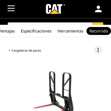
person
SEARCH
search
Ventajas
Especificaciones
Herramientas
Recorrido
more_vert
Cargadoras de pacas