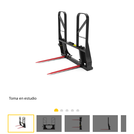
Toma en estudio
Vist