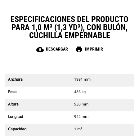
ESPECIFICACIONES DEL PRODUCTO
PARA 1,0 M³ (1,3 YD³), CON BULÓN,
CUCHILLA EMPERNABLE
cloud_download
print
DESCARGAR
IMPRIMIR
Anchura
1991 mm
Peso
486 kg
Altura
930 mm
Longitud
942 mm
Capacidad
1 m³