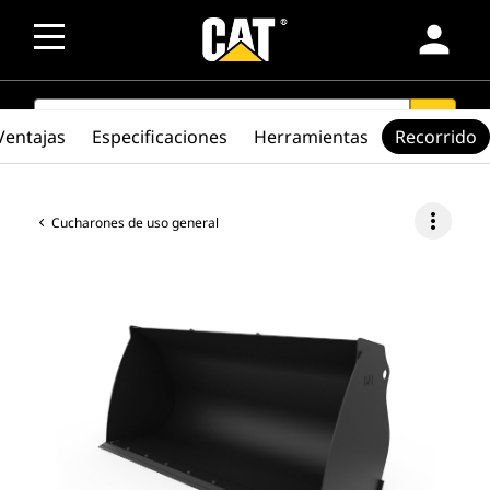
person
SEARCH
search
Ventajas
Especificaciones
Herramientas
Recorrido
more_vert
Cucharones de uso general