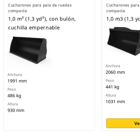
Cucharones para pala de ruedas
Cucharones para
compacta
compacta
1,0 m³ (1,3 yd³), con bulón,
1,0 m3 (1,3 y
cuchilla empernable
Anchura
2060 mm
Anchura
1991 mm
Peso
441 kg
Peso
486 kg
Altura
1031 mm
Altura
930 mm
Ve