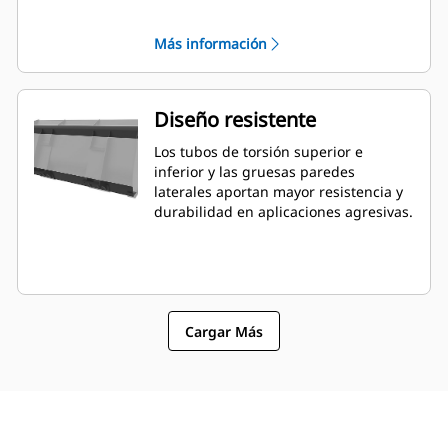
mejora la capacidad de nivelación. El
ángulo y la colocación de la cuchilla
Más información
pueden ser más fáciles de calibrar
desde la cabina.
Diseño resistente
Los tubos de torsión superior e
inferior y las gruesas paredes
laterales aportan mayor resistencia y
durabilidad en aplicaciones agresivas.
Cargar Más