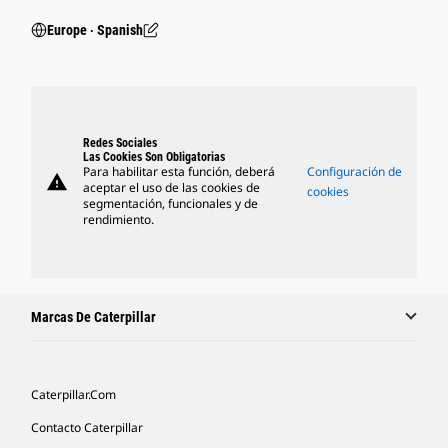
Europe ‧ Spanish
Redes Sociales
Las Cookies Son Obligatorias
Para habilitar esta función, deberá
Configuración de
warning
aceptar el uso de las cookies de
cookies
segmentación, funcionales y de
rendimiento.
Marcas De Caterpillar
Caterpillar.com
Contacto Caterpillar