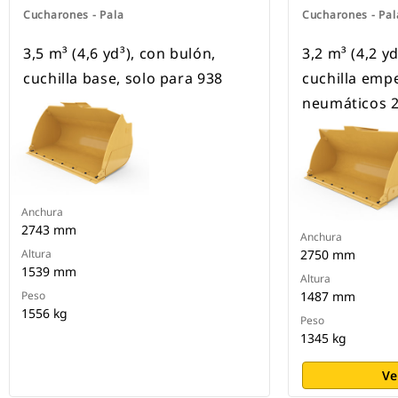
Cucharones - Pala
Cucharones - Pal
3,5 m³ (4,6 yd³), con bulón,
3,2 m³ (4,2 y
cuchilla base, solo para 938
cuchilla emp
neumáticos 
Anchura
2743 mm
Anchura
Altura
2750 mm
1539 mm
Altura
Peso
1487 mm
1556 kg
Peso
1345 kg
Ve