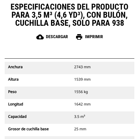
ESPECIFICACIONES DEL PRODUCTO
PARA 3,5 M³ (4,6 YD³), CON BULÓN,
CUCHILLA BASE, SOLO PARA 938
cloud_download
print
DESCARGAR
IMPRIMIR
Anchura
2743 mm
Altura
1539 mm
Peso
1556 kg
Longitud
1642 mm
Capacidad
3.5 m³
Grosor de cuchilla base
25 mm