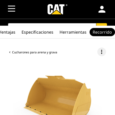
person
SEARCH
search
Ventajas
Especificaciones
Herramientas
Recorrido
more_vert
Cucharones para arena y grava