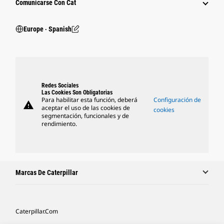
Comunicarse Con Cat
Europe ‧ Spanish
Redes Sociales
Las Cookies Son Obligatorias
Para habilitar esta función, deberá
Configuración de
warning
aceptar el uso de las cookies de
cookies
segmentación, funcionales y de
rendimiento.
Marcas De Caterpillar
Caterpillar.com