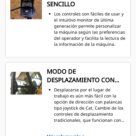
SENCILLO
Los controles son fáciles de usar y
el intuitivo monitor de última
generación permite personalizar
la máquina según las preferencias
del operador y facilita la lectura de
la información de la máquina.
MODO DE
DESPLAZAMIENTO CON
DIRECCIÓN CON
Desplazarse por el lugar de
PALANCAS TIPO JOYSTICK
trabajo es aún más fácil con la
opción de dirección con palancas
tipo joystick de Cat. Cambie de los
controles de desplazamiento
tradicionales, que funcionan con
palancas y pedales, a los controles
de palanca tipo joystick fácilmente