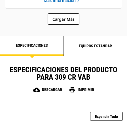
Más información
y con solo pulsar un botón. Las
ventajas de un menor esfuerzo y
un control mejorado están en sus
Cargar Más
manos.
ESPECIFICACIONES
EQUIPOS ESTÁNDAR
ESPECIFICACIONES DEL PRODUCTO
PARA 309 CR VAB
cloud_download
print
DESCARGAR
IMPRIMIR
Expandir Todo