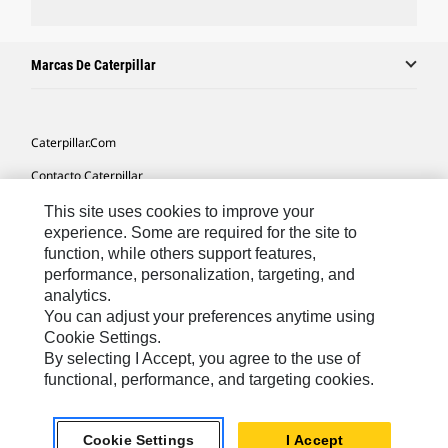
Marcas De Caterpillar
Caterpillar.com
Contacto Caterpillar
Mis Preferencias De Marketing
This site uses cookies to improve your
experience. Some are required for the site to
Mapa Del Sitio
function, while others support features,
performance, personalization, targeting, and
Cookie Settings
analytics.
Aviso Legal
You can adjust your preferences anytime using
Cookie Settings.
Privacidad
By selecting I Accept, you agree to the use of
functional, performance, and targeting cookies.
Europe-Spanish
© 2026 Caterpillar. Reservados todos los derechos
Cookie Settings
I Accept