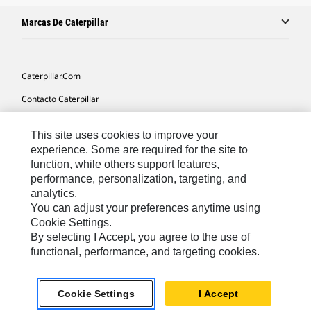
Marcas De Caterpillar
Caterpillar.com
Contacto Caterpillar
Mis Preferencias De Marketing
This site uses cookies to improve your
Mapa Del Sitio
experience. Some are required for the site to
function, while others support features,
Cookie Settings
performance, personalization, targeting, and
Aviso Legal
analytics.
You can adjust your preferences anytime using
Privacidad
Cookie Settings.
Ver Descargos De Responsabilidad
By selecting I Accept, you agree to the use of
functional, performance, and targeting cookies.
Europe-Spanish
© 2026 Caterpillar. Reservados todos los derechos
Cookie Settings
I Accept