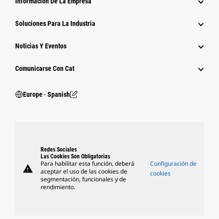
Información De La Empresa
Soluciones Para La Industria
Noticias Y Eventos
Comunicarse Con Cat
Europe ‧ Spanish
Redes Sociales
Las Cookies Son Obligatorias
Para habilitar esta función, deberá
Configuración de
warning
aceptar el uso de las cookies de
cookies
segmentación, funcionales y de
rendimiento.