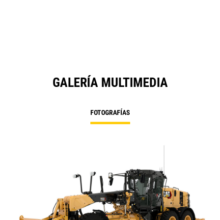
Ta
a
N
Ta
GALERÍA MULTIMEDIA
FOTOGRAFÍAS