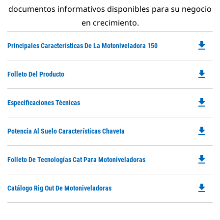
documentos informativos disponibles para su negocio
en crecimiento.
file_download
Do
Principales Características De La Motoniveladora 150
P
O
file_download
Do
Folleto Del Producto
in
P
a
O
N
file_download
Do
Especificaciones Técnicas
in
Ta
P
a
O
N
file_download
Do
Potencia Al Suelo Características Chaveta
in
Ta
P
a
O
N
file_download
Do
Folleto De Tecnologías Cat Para Motoniveladoras
in
Ta
P
a
O
N
file_download
Do
Catálogo Rig Out De Motoniveladoras
in
Ta
P
a
O
N
in