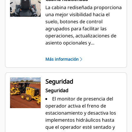
La cabina rediseñada proporciona
una mejor visibilidad hacia el
suelo, botones de control
agrupados para facilitar las
operaciones, actualizaciones de
asiento opcionales y
personalizaciones de comodidad
para el operador. La
Más información
motoniveladora Cat 150 ofrece
configuraciones con palanca y
volante (LVR) o con palanca tipo
Seguridad
joystick (JOY) para adaptarse a las
Seguridad
preferencias del operador.
El monitor de presencia del
operador activa el freno de
estacionamiento y desactiva los
implementos hidráulicos hasta
que el operador esté sentado y