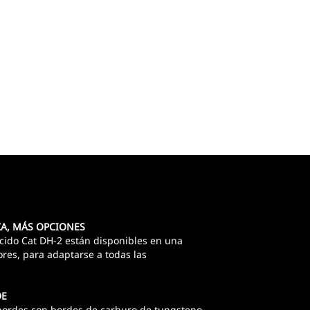
A, MÁS OPCIONES
cido Cat DH-2 están disponibles en una
res, para adaptarse a todas las
DE
 bordes con bordes de carburo de tungsteno.