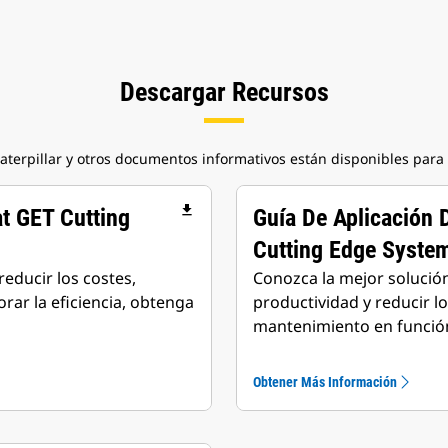
Descargar Recursos
Caterpillar y otros documentos informativos están disponibles para
file_download
at GET Cutting
Guía De Aplicación 
Cutting Edge Syste
educir los costes,
Conozca la mejor solució
rar la eficiencia, obtenga
productividad y reducir l
mantenimiento en función
Obtener Más Información