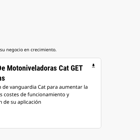
 su negocio en crecimiento.
file_download
De Motoniveladoras Cat GET
ms
n de vanguardia Cat para aumentar la
os costes de funcionamiento y
 de su aplicación