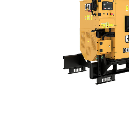
C32B DE1500S
Ven