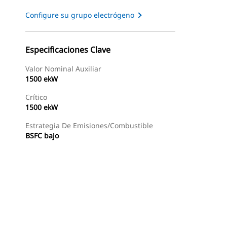
Configure su grupo electrógeno
Especificaciones Clave
Valor Nominal Auxiliar
1500 ekW
Crítico
1500 ekW
Estrategia De Emisiones/combustible
BSFC bajo
s
Recorrido
Encontrar Distribuidor
Solicitar Una Coti