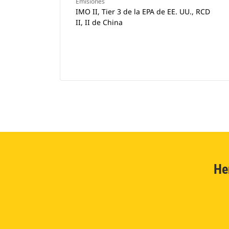
Emisiones
IMO II, Tier 3 de la EPA de EE. UU., RCD
II, II de China
He