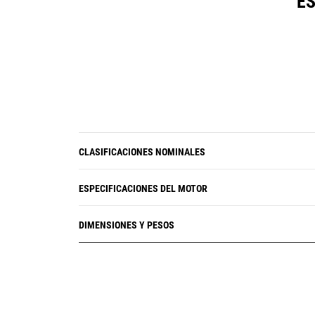
ES
El sistema de combustible de
autocebado garantiza un arranque
suave en todo momento
CLASIFICACIONES NOMINALES
ESPECIFICACIONES DEL MOTOR
DIMENSIONES Y PESOS