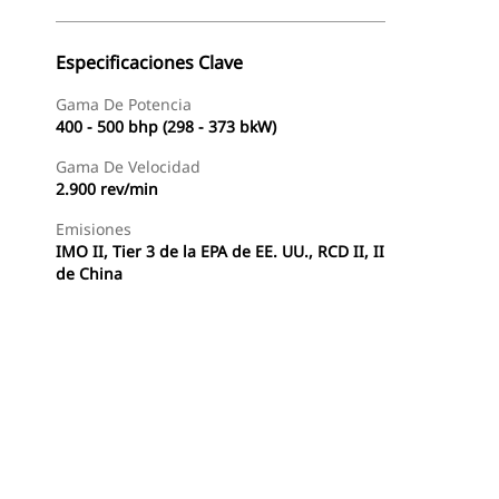
Especificaciones Clave
Gama De Potencia
400 - 500 bhp (298 - 373 bkW)
Gama De Velocidad
2.900 rev/min
Emisiones
IMO II, Tier 3 de la EPA de EE. UU., RCD II, II
de China
Ofertas
Encontrar Distribuidor
Solicitar Una Cotizaci