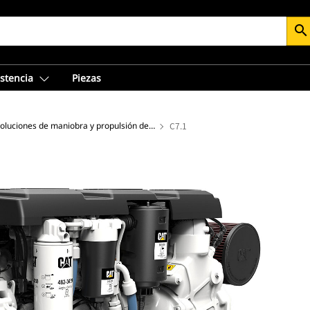
search
istencia
Piezas
Soluciones de maniobra y propulsión de alto rendimiento
C7.1