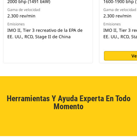
2000 bhp (1491 bkW)
1600-1900 bhp 
Gama de velocidad
Gama de velocidad
2.300 rev/min
2.300 rev/min
Emisiones
Emisiones
IMO II, Tier 3 recreativo de la EPA de
IMO II, Tier 3 r
EE. UU., RCD, Stage II de China
EE. UU., RCD, St
Ve
Herramientas Y Ayuda Experta En Todo
Momento