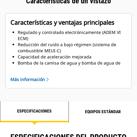
Características de un vistazo
Características y ventajas principales
Regulado y controlado electrónicamente (ADEM VI
ECM)
Reducción del ruido a bajo régimen (sistema de
combustible MEUI-C)
Capacidad de aceleración mejorada
Bomba de la camisa de agua y bomba de agua de
mar accionadas por engranajes para ofrecer una
extraordinaria fiabilidad
Más información
Certificaciones MCS disponibles
Intercambiador de calor de placas de titanio
Opciones servicio en el lado izquierdo y derecho
disponibles
ESPECIFICACIONES
EQUIPOS ESTÁNDAR