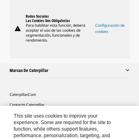
Redes Sociales
Las Cookies Son Obligatorias
Para habilitar esta función, deberá
Configuración de
warning
aceptar el uso de las cookies de
cookies
segmentación, funcionales y de
rendimiento.
Marcas De Caterpillar
Caterpillar.com
Contacto Caterpillar
Mis Preferencias De Marketing
This site uses cookies to improve your
experience. Some are required for the site to
Mapa Del Sitio
function, while others support features,
performance, personalization, targeting, and
Cookie Settings