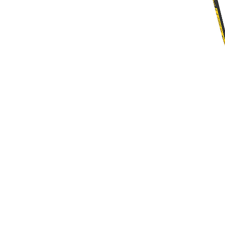
Kit De Tuberías Para Retroexcavadora Cargadora 416-444
Ben
Cambiar modelo