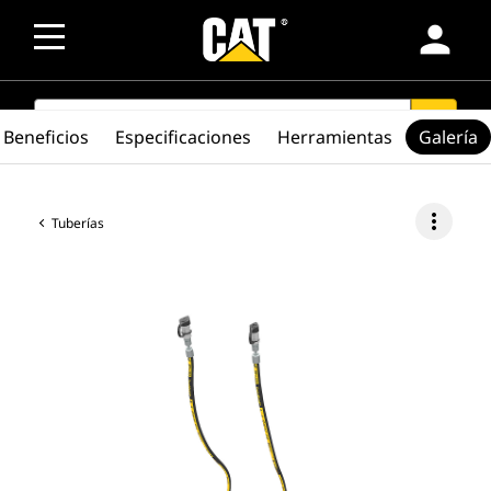
person
SEARCH
search
Beneficios
Especificaciones
Herramientas
Galería
more_vert
Tuberías