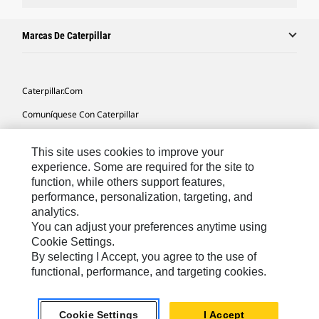
Marcas De Caterpillar
Caterpillar.com
Comuníquese Con Caterpillar
Mis Preferencias De Marketing
This site uses cookies to improve your
Mapa Del Sitio
experience. Some are required for the site to
function, while others support features,
Cookie Settings
performance, personalization, targeting, and
Avisos Legales
analytics.
You can adjust your preferences anytime using
Privacidad
Cookie Settings.
By selecting I Accept, you agree to the use of
functional, performance, and targeting cookies.
Latin America -
© 2026 Caterpillar. Todos los derechos
Español
reservados.
Cookie Settings
I Accept