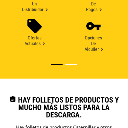
Un
De
Distribuidor
Pagos
Ofertas
Opciones
Actuales
De
Alquiler
assignment
HAY FOLLETOS DE PRODUCTOS Y
MUCHO MÁS LISTOS PARA LA
DESCARGA.
Hay folletos de productos Caterpillar y otros