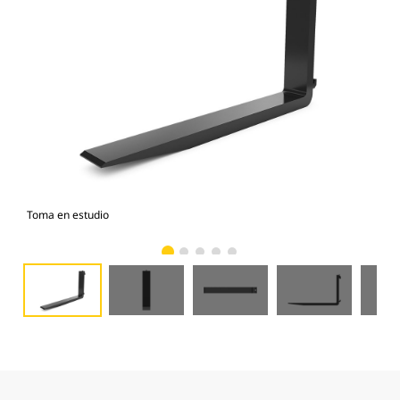
Toma en estudio
Vist