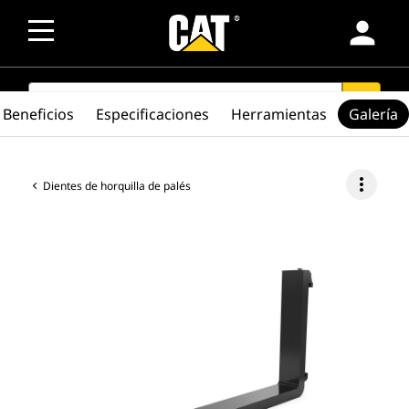
person
SEARCH
search
Beneficios
Especificaciones
Herramientas
Galería
more_vert
Dientes de horquilla de palés