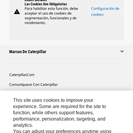
Redes Sociales
Las Cookies Son Obligatorias
Para habilitar esta función, debe
Configuración de
warning
aceptar el uso de cookies de
cookies
segmentación, funcionales y de
rendimiento.
Marcas De Caterpillar
Caterpillar.com
Comuníquese Con Caterpillar
Mis Preferencias De Marketing
This site uses cookies to improve your
Mapa Del Sitio
experience. Some are required for the site to
function, while others support features,
Cookie Settings
performance, personalization, targeting, and
Avisos Legales
analytics.
You can adjust your preferences anytime using